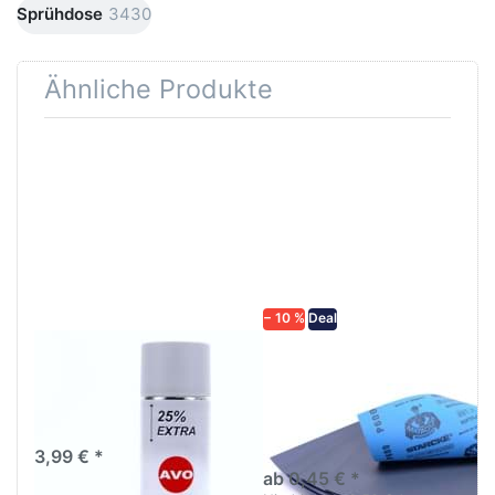
Sprühdose
3430
Ähnliche Produkte
Drücken
Drücken Sie
Sie
ENTER für
ENTER für
mehr
mehr
Optionen zu
Optionen
Schleifpapier
zu AVO
wasserfest
Haftgrund
in diversen
grau
Körnungen
Lackspray
500ml
− 10 %
Deal
AVO Haftgrund grau
Schleifpapier
Lackspray 500ml
wasserfest in
diversen Körnungen
Nass-Schleifpapier zur nass
und trocken anwendung
3,99 € *
ab 0,45 € *