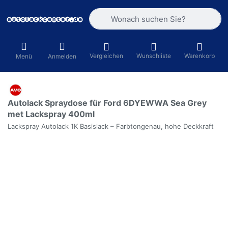
Geben Sie einen Suchbegriff ein. Währ
Vergleichen
Wunschliste
Warenkorb
Menü
Anmelden
Autolack Spraydose für Ford 6DYEWWA Sea Grey
met Lackspray 400ml
Lackspray Autolack 1K Basislack – Farbtongenau, hohe Deckkraft