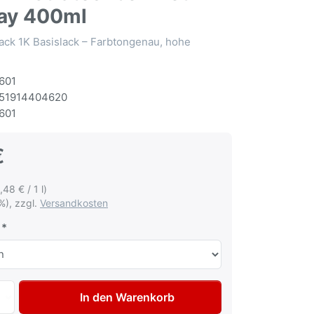
ay 400ml
ack 1K Basislack – Farbtongenau, hohe
601
51914404620
601
€
,48 € / 1 l)
%), zzgl.
Versandkosten
Autolack Spraydose für Ford 3QLCWWA Stratosilber met La
In den Warenkorb