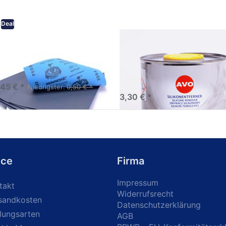
Deal
eifpapier wasserfest in
AVO Silikonentferner /
rsen Körnungen
Siliconentferner 500ml
A060105
Schleifpapier zur nass und
en anwendung
,45 € *
Niedrigster:
0,50 € *
3,30 € *
ice
Firma
Impressum
takt
Widerrufsrecht
sandkosten
Datenschutzerklärung
lungsarten
AGB