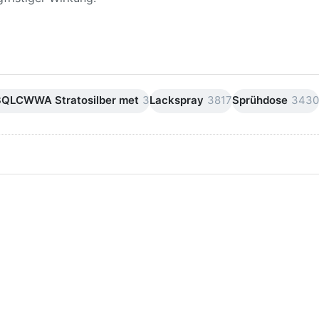
3QLCWWA Stratosilber met
3
Lackspray
3817
Sprühdose
3430
ken Sie
Drücken Sie
ER für
ENTER für
mehr
mehr Optionen
onen zu
zu AVO
ifpapier
Silikonentferner
serfest
/
iversen
Siliconentferner
nungen
500ml
A060105