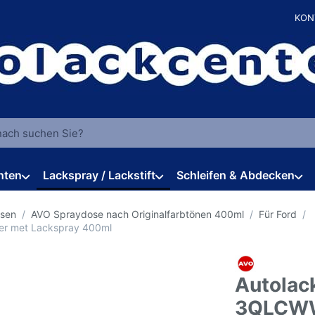
KON
 einen Suchbegriff ein. Während Sie tippen, erscheinen automat
hten
Lackspray / Lackstift
Schleifen & Abdecken
osen
AVO Spraydose nach Originalfarbtönen 400ml
Für Ford
ber met Lackspray 400ml
Autolac
3QLCWWA