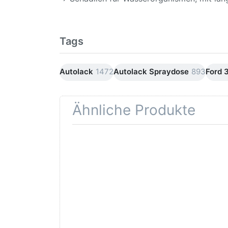
Tags
Autolack
1472
Autolack Spraydose
893
Ford 
Ähnliche Produkte
Drücken
Drüc
Sie
ENT
ENTER für
mehr
Opti
Optionen
Schle
zu AVO
was
Haftgrund
in d
grau
Kör
Lackspray
500ml