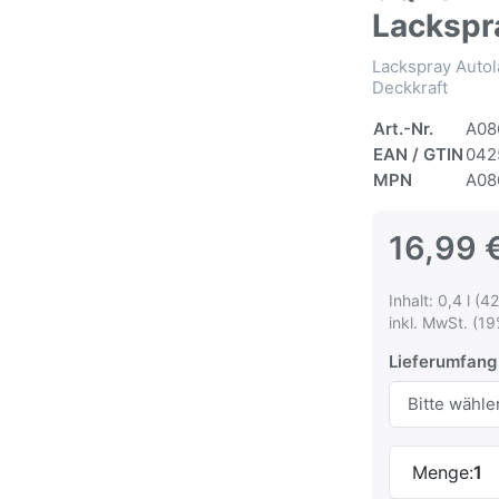
Lackspr
Lackspray Autol
Deckkraft
Art.-Nr.
A08
EAN / GTIN
042
MPN
A08
16,99 
Inhalt: 0,4 l (42
inkl. MwSt. (19
Lieferumfang
Menge:
1