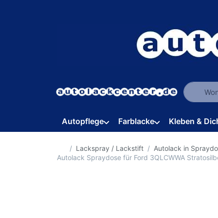
Geben Sie
Autopflege
Farblacke
Kleben & Dic
Startseite
Lackspray / Lackstift
Autolack in Sprayd
Autolack Spraydose für Ford 3QLCWWA Stratosil