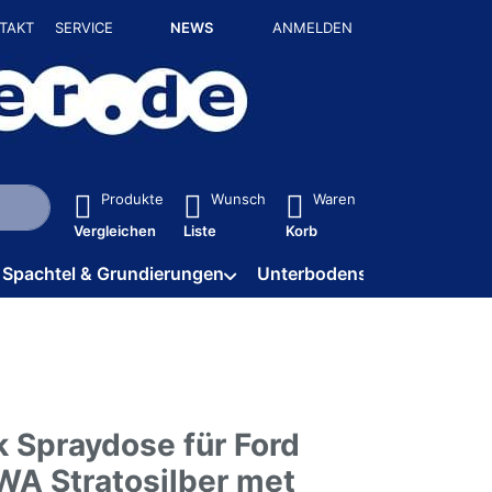
TAKT
SERVICE
NEWS
ANMELDEN
isch erste Ergebnisse. Drücken Sie die Eingabetaste, um alle 
Produkte
Wunsch
Waren
Vergleichen
Liste
Korb
Spachtel & Grundierungen
Unterbodenschutz / HV
k Spraydose für Ford
 Stratosilber met