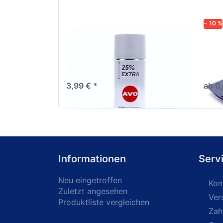
− 10 %
AVO Haftgrund grau Lackspray
Schl
500ml
dive
Nass-
trock
3,99 € *
ab 0
Informationen
Serv
Neu eingetroffen
Kon
Zuletzt angesehen
Ver
Produktliste vergleichen
Zah