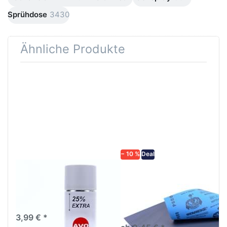
Sprühdose
3430
Ähnliche Produkte
Drücken
Drücken Sie
Sie
ENTER für
ENTER für
mehr
mehr
Optionen zu
Optionen
Schleifpapier
zu AVO
wasserfest
Haftgrund
in diversen
grau
Körnungen
Lackspray
500ml
− 10 %
Deal
AVO Haftgrund grau
Schleifpapier
Lackspray 500ml
wasserfest in
diversen Körnungen
Nass-Schleifpapier zur nass
und trocken anwendung
3,99 € *