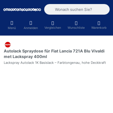
Geben Sie einen Suchbegriff ein. Währ
Vergleichen
Wunschliste
Warenkorb
Menü
Anmelden
Autolack Spraydose für Fiat Lancia 721A Blu Vivaldi
met Lackspray 400ml
Lackspray Autolack 1K Basislack – Farbtongenau, hohe Deckkraft