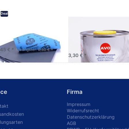
Deal
eifpapier wasserfest in
AVO Silikonentferner /
rsen Körnungen
Siliconentferner 500ml
A060105
Schleifpapier zur nass und
en anwendung
,45 € *
Niedrigster:
0,50 € *
3,30 € *
ice
Firma
Impressum
takt
Widerrufsrecht
sandkosten
Datenschutzerklärung
lungsarten
AGB