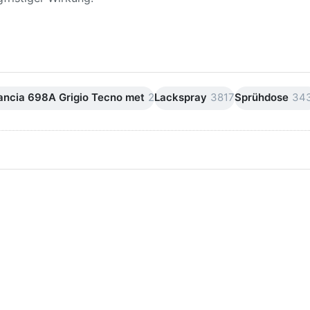
Lancia 698A Grigio Tecno met
2
Lackspray
3817
Sprühdose
34
ken Sie
Drücken Sie
ER für
ENTER für
mehr
mehr Optionen
onen zu
zu AVO
ifpapier
Silikonentferner
serfest
/
iversen
Siliconentferner
nungen
500ml
A060105