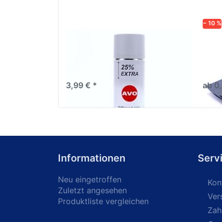
− 10 %
AVO Haftgrund grau Lackspray
Schl
500ml
dive
Nass-
trock
3,99 € *
ab 0
Informationen
Serv
Neu eingetroffen
Kon
Zuletzt angesehen
Ver
Produktliste vergleichen
Zah