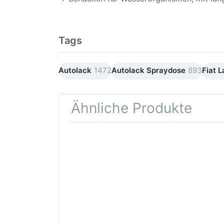
Tags
Autolack
1472
Autolack Spraydose
893
Fiat 
Ähnliche Produkte
Drücken
Drüc
Sie
ENT
ENTER für
mehr
Opti
Optionen
Schle
zu AVO
was
Haftgrund
in d
grau
Kör
Lackspray
500ml