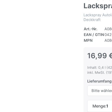
Lackspr
Lackspray Autol
Deckkraft
Art.-Nr.
A08
EAN / GTIN
042
MPN
A08
16,99 
Inhalt: 0,4 l (42
inkl. MwSt. (19
Lieferumfang
Menge:
1