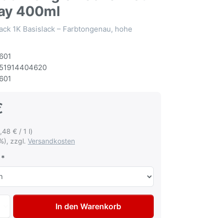
ay 400ml
ack 1K Basislack – Farbtongenau, hohe
601
51914404620
601
€
,48 € / 1 l)
%), zzgl.
Versandkosten
Autolack Spraydose für Fiat Lancia 698A Grigio Tecno met 
In den Warenkorb