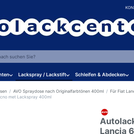
KON
 einen Suchbegriff ein. Während Sie tippen, erscheinen automat
hten
Lackspray / Lackstift
Schleifen & Abdecken
osen
AVO Spraydose nach Originalfarbtönen 400ml
Für Fiat Lan
Tecno met Lackspray 400ml
Autolack
Lancia 