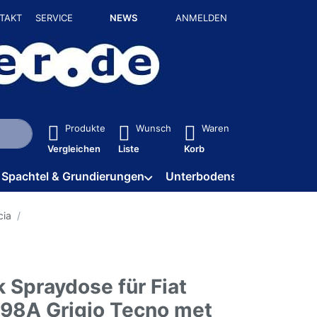
TAKT
SERVICE
NEWS
ANMELDEN
isch erste Ergebnisse. Drücken Sie die Eingabetaste, um alle 
Produkte
Wunsch
Waren
Vergleichen
Liste
Korb
Spachtel & Grundierungen
Unterbodenschutz / HV
cia
 Spraydose für Fiat
698A Grigio Tecno met