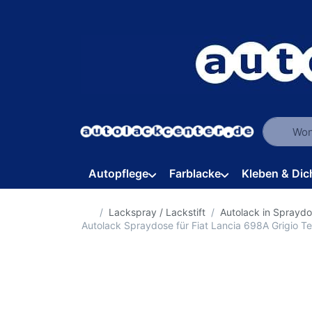
Geben Sie
Autopflege
Farblacke
Kleben & Dic
Startseite
Lackspray / Lackstift
Autolack in Sprayd
Autolack Spraydose für Fiat Lancia 698A Grigio 