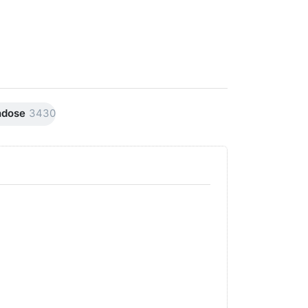
hdose
3430
Drücken Sie
Drücken Sie
ENTER für
ENTER für
mehr Optionen
mehr
zu AVO
Optionen
Premiumline
zu AVO
Carnaubawachs
Premiumline
Versiegelung
Schleif +
Hochglanz
Polierpaste
250ml
250ml