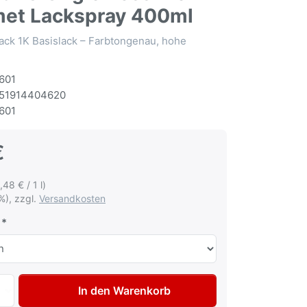
et Lackspray 400ml
ack 1K Basislack – Farbtongenau, hohe
601
51914404620
601
€
,48 € / 1 l)
%), zzgl.
Versandkosten
Autolack Spraydose für Fiat Lancia 634C Grigio Pessimo U
In den Warenkorb