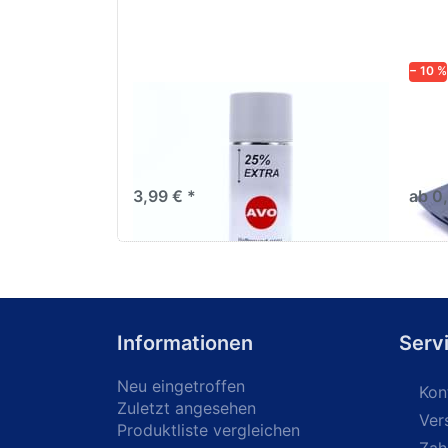
− 10 %
AVO Haftgrund grau Lackspray
Schl
500ml
dive
Nass-
trock
3,99 € *
ab 0
Informationen
Serv
Neu eingetroffen
Kon
Zuletzt angesehen
Ver
Produktliste vergleichen
Zah