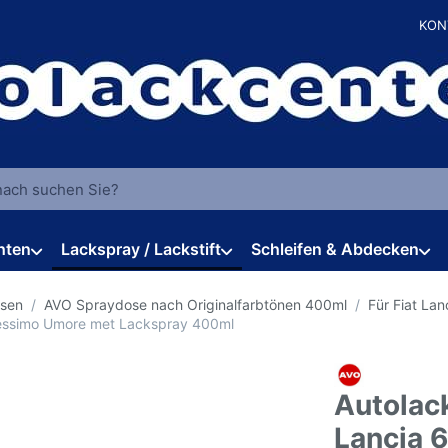
KON
 einen Suchbegriff ein. Während Sie tippen, erscheinen automat
hten
Lackspray / Lackstift
Schleifen & Abdecken
osen
AVO Spraydose nach Originalfarbtönen 400ml
Für Fiat Lan
 Pessimo Umore met Lackspray 400ml
Autolack
Lancia 