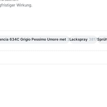
fristiger Wirkung.
Lancia 634C Grigio Pessimo Umore met
2
Lackspray
3817
Sprü
ken Sie
Drücken Sie
ER für
ENTER für
mehr
mehr Optionen
onen zu
zu AVO
ifpapier
Silikonentferner
serfest
/
iversen
Siliconentferner
nungen
500ml
A060105