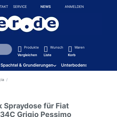
TAKT
SERVICE
NEWS
ANMELDEN
isch erste Ergebnisse. Drücken Sie die Eingabetaste, um alle 
Produkte
Wunsch
Waren
Vergleichen
Liste
Korb
Spachtel & Grundierungen
Unterbodenschutz / HV
cia
 Spraydose für Fiat
634C Grigio Pessimo