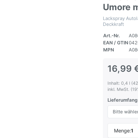
Umore m
Lackspray Autol
Deckkraft
Art.-Nr.
A08
EAN / GTIN
042
MPN
A08
16,99 
Inhalt: 0,4 l (42
inkl. MwSt. (19
Lieferumfang
Menge:
1