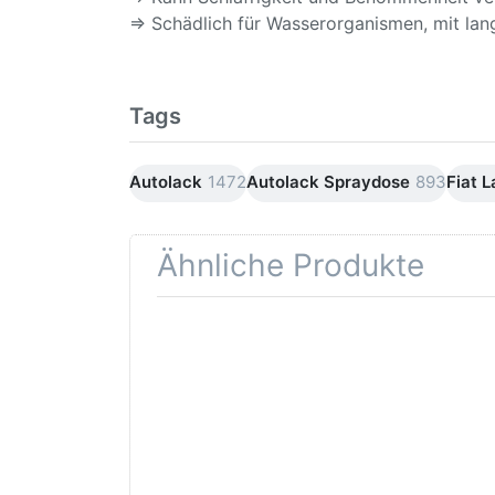
⇒ Schädlich für Wasserorganismen, mit lang
Tags
Autolack
1472
Autolack Spraydose
893
Fiat 
Ähnliche Produkte
Drücken
Drüc
Sie
ENT
ENTER für
mehr
Opti
Optionen
Schle
zu AVO
was
Haftgrund
in d
grau
Kör
Lackspray
500ml