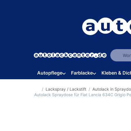
Geben Sie
Autopflege
Farblacke
Kleben & Dic
Startseite
Lackspray / Lackstift
Autolack in Sprayd
Autolack Spraydose für Fiat Lancia 634C Grigio