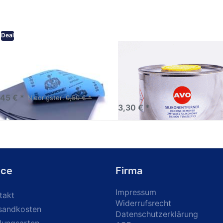
Deal
eifpapier wasserfest in
AVO Silikonentferner /
rsen Körnungen
Siliconentferner 500ml
A060105
Schleifpapier zur nass und
en anwendung
,45 € *
Niedrigster:
0,50 € *
3,30 € *
ice
Firma
Impressum
takt
Widerrufsrecht
sandkosten
Datenschutzerklärung
lungsarten