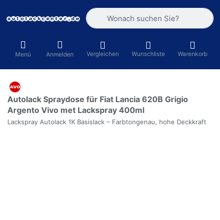
Geben Sie einen Suchbegriff ein. Währ
Vergleichen
Wunschliste
Warenkorb
Menü
Anmelden
Autolack Spraydose für Fiat Lancia 620B Grigio
Argento Vivo met Lackspray 400ml
Lackspray Autolack 1K Basislack – Farbtongenau, hohe Deckkraft