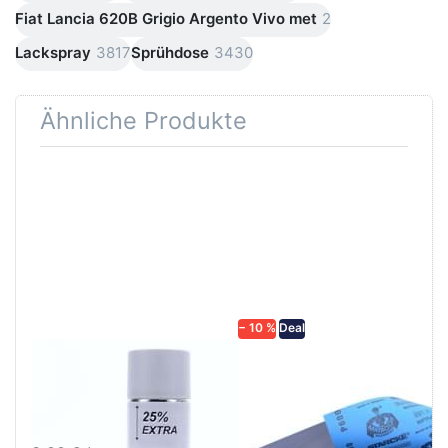
Fiat Lancia 620B Grigio Argento Vivo met
2
Lackspray
3817
Sprühdose
3430
Ähnliche Produkte
Drücken
Drücken Sie
Sie
ENTER für
ENTER für
mehr
mehr
Optionen zu
Optionen
Schleifpapier
zu AVO
wasserfest
Haftgrund
in diversen
grau
Körnungen
Lackspray
500ml
− 10 %
Deal
AVO Haftgrund grau
Schleifpapier
Lackspray 500ml
wasserfest in
diversen Körnungen
Nass-Schleifpapier zur nass
und trocken anwendung