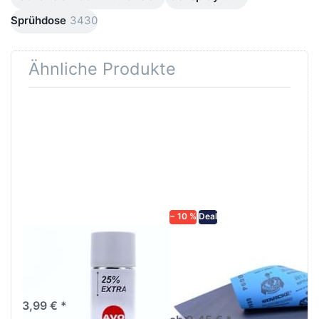
Sprühdose
3430
Ähnliche Produkte
Drücken
Drücken Sie
Sie
ENTER für
ENTER für
mehr
mehr
Optionen zu
Optionen
Schleifpapier
zu AVO
wasserfest
Haftgrund
in diversen
grau
Körnungen
Lackspray
500ml
− 10 %
Deal
AVO Haftgrund grau
Schleifpapier
Lackspray 500ml
wasserfest in
diversen Körnungen
Nass-Schleifpapier zur nass
und trocken anwendung
3,99 € *