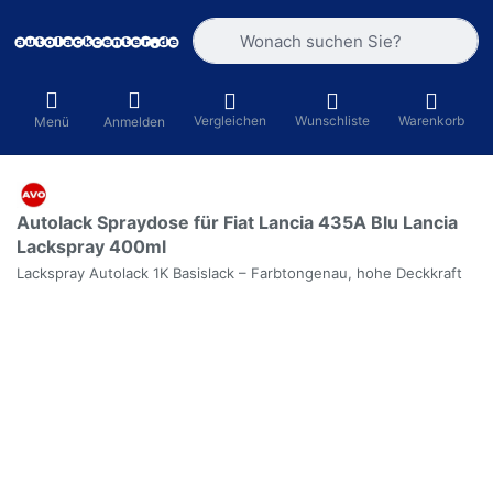
Geben Sie einen Suchbegriff ein. Währ
Vergleichen
Wunschliste
Warenkorb
Menü
Anmelden
Autolack Spraydose für Fiat Lancia 435A Blu Lancia
Lackspray 400ml
Lackspray Autolack 1K Basislack – Farbtongenau, hohe Deckkraft