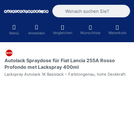
Geben Sie einen Suchbegriff ein. Währ
Vergleichen
Wunschliste
Warenkorb
Menü
Anmelden
Autolack Spraydose für Fiat Lancia 255A Rosso
Profondo met Lackspray 400ml
Lackspray Autolack 1K Basislack – Farbtongenau, hohe Deckkraft