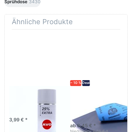
Sprühdose
3430
Ähnliche Produkte
Drücken
Drücken Sie
Sie
ENTER für
ENTER für
mehr
mehr
Optionen zu
Optionen
Schleifpapier
zu AVO
wasserfest
Haftgrund
in diversen
grau
Körnungen
Lackspray
500ml
− 10 %
Deal
AVO Haftgrund grau
Schleifpapier
Lackspray 500ml
wasserfest in
diversen Körnungen
Nass-Schleifpapier zur nass
und trocken anwendung
3,99 € *
ab 0,45 € *
Niedrigster:
0,50 € *