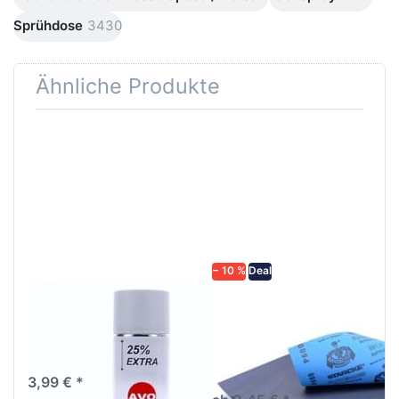
Sprühdose
3430
Ähnliche Produkte
Drücken
Drücken Sie
Sie
ENTER für
ENTER für
mehr
mehr
Optionen zu
Optionen
Schleifpapier
zu AVO
wasserfest
Haftgrund
in diversen
grau
Körnungen
Lackspray
500ml
− 10 %
Deal
AVO Haftgrund grau
Schleifpapier
Lackspray 500ml
wasserfest in
diversen Körnungen
Nass-Schleifpapier zur nass
und trocken anwendung
3,99 € *