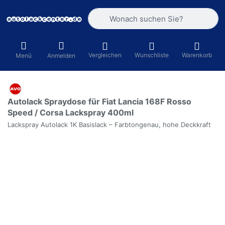
Geben Sie einen Suchbegriff ein. Währ
Vergleichen
Wunschliste
Warenkorb
Menü
Anmelden
Autolack Spraydose für Fiat Lancia 168F Rosso
Speed / Corsa Lackspray 400ml
Lackspray Autolack 1K Basislack – Farbtongenau, hohe Deckkraft