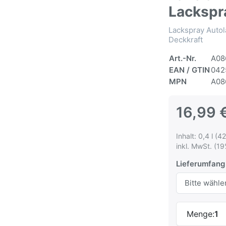
Lackspr
Lackspray Autol
Deckkraft
Art.-Nr.
A08
EAN / GTIN
042
MPN
A08
16,99 
Inhalt: 0,4 l (42
inkl. MwSt. (19
Lieferumfang
Menge:
1