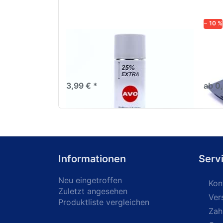
− 10 %
AVO Haftgrund grau Lackspray
Schl
500ml
dive
Nass-
trock
3,99 € *
ab 0
Informationen
Serv
Neu eingetroffen
Kon
Zuletzt angesehen
Ver
Produktliste vergleichen
Zah