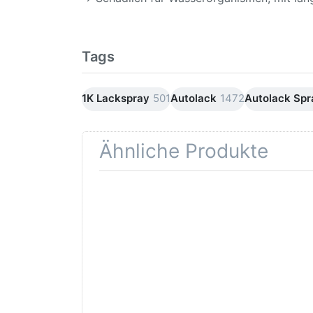
Tags
1K Lackspray
501
Autolack
1472
Autolack Sp
Ähnliche Produkte
Drücken
Drüc
Sie
ENT
ENTER für
mehr
Opti
Optionen
Schle
zu AVO
was
Haftgrund
in d
grau
Kör
Lackspray
500ml