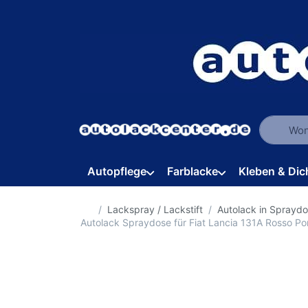
Geben Sie
Autopflege
Farblacke
Kleben & Dic
Startseite
Lackspray / Lackstift
Autolack in Sprayd
Autolack Spraydose für Fiat Lancia 131A Rosso P