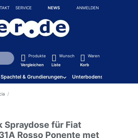
TAKT
SERVICE
NEWS
ANMELDEN
isch erste Ergebnisse. Drücken Sie die Eingabetaste, um alle 
Produkte
Wunsch
Waren
Vergleichen
Liste
Korb
Spachtel & Grundierungen
Unterbodenschutz / HV
cia
 Spraydose für Fiat
131A Rosso Ponente met