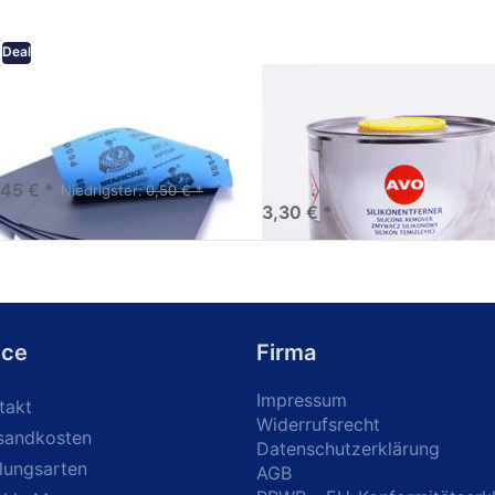
Deal
eifpapier wasserfest in
AVO Silikonentferner /
rsen Körnungen
Siliconentferner 500ml
A060105
Schleifpapier zur nass und
en anwendung
,45 € *
Niedrigster:
0,50 € *
3,30 € *
ice
Firma
Impressum
takt
Widerrufsrecht
sandkosten
Datenschutzerklärung
lungsarten
AGB