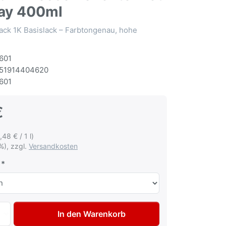
ay 400ml
ack 1K Basislack – Farbtongenau, hohe
601
51914404620
601
€
,48 € / 1 l)
%), zzgl.
Versandkosten
Autolack Spraydose für Fiat Lancia 131A Rosso Ponente me
In den Warenkorb