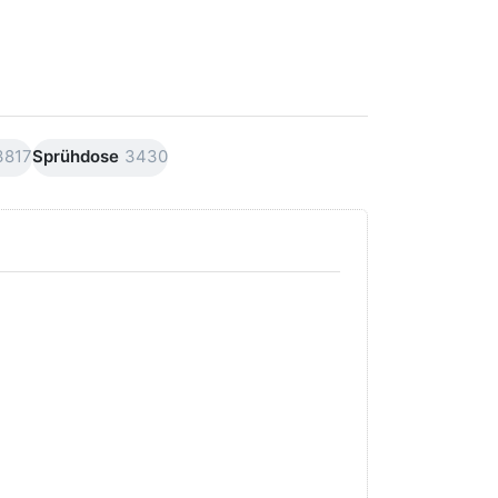
3817
Sprühdose
3430
Drücken Sie
Drücken Sie
ENTER für
ENTER für
mehr Optionen
mehr
zu AVO
Optionen
Premiumline
zu AVO
Carnaubawachs
Premiumline
Versiegelung
Schleif +
Hochglanz
Polierpaste
250ml
250ml