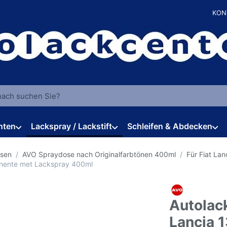
KON
 einen Suchbegriff ein. Während Sie tippen, erscheinen automat
hten
Lackspray / Lackstift
Schleifen & Abdecken
osen
AVO Spraydose nach Originalfarbtönen 400ml
Für Fiat Lan
onente met Lackspray 400ml
Autolack
Lancia 