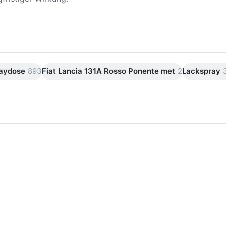
raydose
893
Fiat Lancia 131A Rosso Ponente met
2
Lackspray
ken Sie
Drücken Sie
ER für
ENTER für
mehr
mehr Optionen
onen zu
zu AVO
ifpapier
Silikonentferner
serfest
/
iversen
Siliconentferner
nungen
500ml
A060105