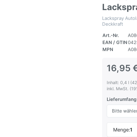
Lackspr
Lackspray Autol
Deckkraft
Art.-Nr.
A08
EAN / GTIN
042
MPN
A08
16,95 
Inhalt: 0,4 l (42
inkl. MwSt. (19
Lieferumfang
Menge:
1