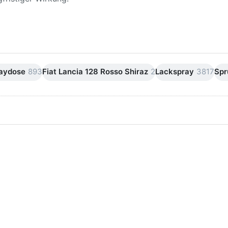
raydose
893
Fiat Lancia 128 Rosso Shiraz
2
Lackspray
3817
Spr
ken Sie
Drücken Sie
ER für
ENTER für
mehr
mehr Optionen
onen zu
zu AVO
ifpapier
Silikonentferner
serfest
/
iversen
Siliconentferner
nungen
500ml
A060105