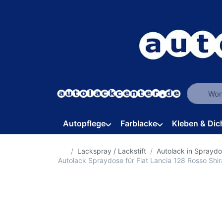
Geben Sie
Autopflege
Farblacke
Kleben & Dic
Startseite
Lackspray / Lackstift
Autolack in Sprayd
Autolack Spraydose für Fiat Lancia 128 Rosso Sh