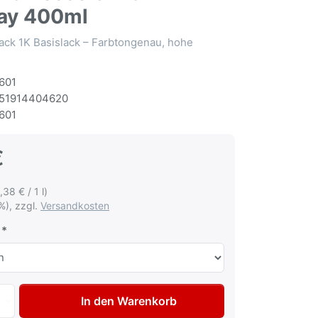
ay 400ml
ack 1K Basislack – Farbtongenau, hohe
601
51914404620
601
€
,38 € / 1 l)
%), zzgl.
Versandkosten
Autolack Spraydose für Fiat Lancia 128 Rosso Shiraz Lacks
In den Warenkorb