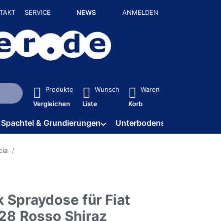
TAKT
SERVICE
NEWS
ANMELDEN
isch erste Ergebnisse. Drücken Sie die Eingabetaste, um alle 
Produkte
Wunsch
Waren
Vergleichen
Liste
Korb
Spachtel & Grundierungen
Unterbodenschutz / HV
cia
 Spraydose für Fiat
128 Rosso Shiraz