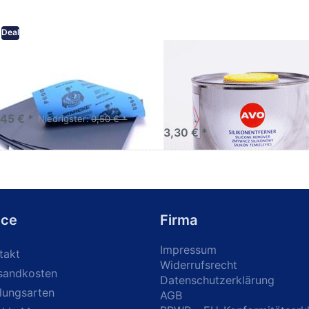
Deal
eifpapier wasserfest in
AVO Silikonentferner /
rsen Körnungen
Siliconentferner 500ml
A060105
Schleifpapier zur nass und
en anwendung
,45 € *
Niedrigster:
0,50 € *
3,30 € *
ice
Firma
Impressum
takt
Widerrufsrecht
sandkosten
Datenschutzerklärung
lungsarten
AGB