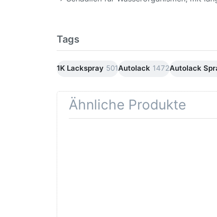
Tags
1K Lackspray
501
Autolack
1472
Autolack Sp
Ähnliche Produkte
Drücken
Drüc
Sie
ENT
ENTER für
mehr
Opti
Optionen
Schle
zu AVO
was
Haftgrund
in d
grau
Kör
Lackspray
500ml