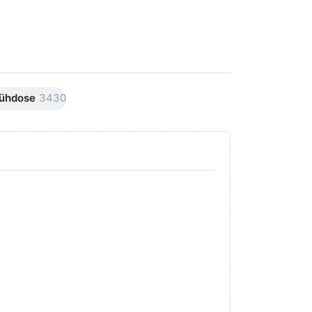
ühdose
3430
Drücken Sie
Drücken Sie
ENTER für
ENTER für
mehr Optionen
mehr
zu AVO
Optionen
Premiumline
zu AVO
Carnaubawachs
Premiumline
Versiegelung
Schleif +
Hochglanz
Polierpaste
250ml
250ml