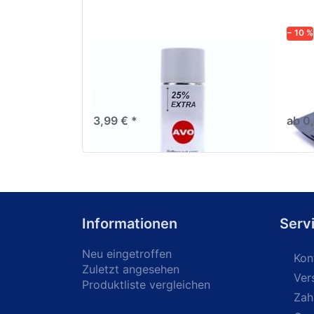
− 10 %
AVO Haftgrund grau Lackspray
Schl
500ml
dive
Nass-
trock
3,99 € *
ab 0
Informationen
Serv
Neu eingetroffen
Kon
Zuletzt angesehen
Ver
Produktliste vergleichen
Zah