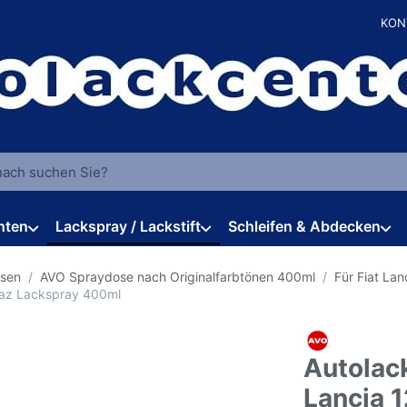
KON
 einen Suchbegriff ein. Während Sie tippen, erscheinen automat
hten
Lackspray / Lackstift
Schleifen & Abdecken
osen
AVO Spraydose nach Originalfarbtönen 400ml
Für Fiat Lan
iraz Lackspray 400ml
Autolack
Lancia 