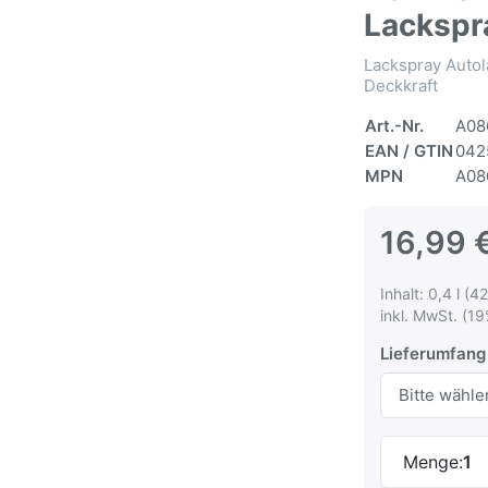
Lackspr
Lackspray Autol
Deckkraft
Art.-Nr.
A08
EAN / GTIN
042
MPN
A08
16,99 
Inhalt: 0,4 l (42
inkl. MwSt. (19
Lieferumfang
Menge:
1