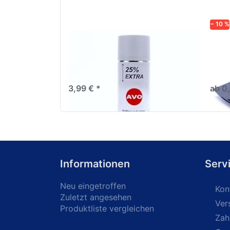
− 10 %
AVO Haftgrund grau Lackspray
Schl
500ml
dive
Nass-
trock
3,99 € *
ab 0
Informationen
Serv
Neu eingetroffen
Kon
Zuletzt angesehen
Ver
Produktliste vergleichen
Zah