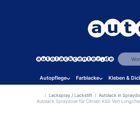
Geben Sie
Autopflege
Farblacke
Kleben & Dic
Startseite
Lackspray / Lackstift
Autolack in Sprayd
Autolack Spraydose für Citroen KSD Vert Longc