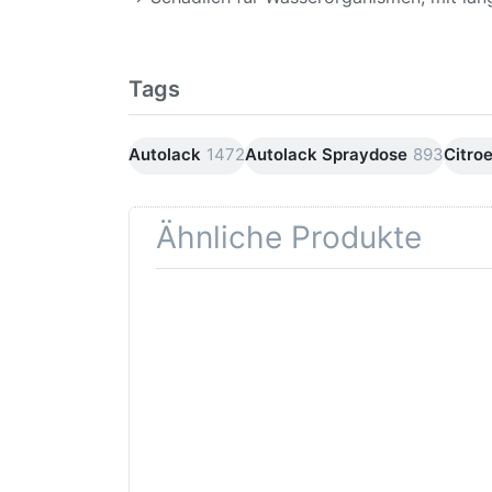
Tags
Autolack
1472
Autolack Spraydose
893
Citro
Ähnliche Produkte
Drücken
Drüc
Sie
ENT
ENTER für
mehr
Opti
Optionen
Schle
zu AVO
was
Haftgrund
in d
grau
Kör
Lackspray
500ml