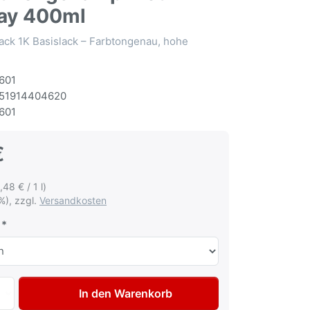
ay 400ml
ack 1K Basislack – Farbtongenau, hohe
601
51914404620
601
€
,48 € / 1 l)
%), zzgl.
Versandkosten
Autolack Spraydose für Citroen KSD Vert Longchamp met L
In den Warenkorb