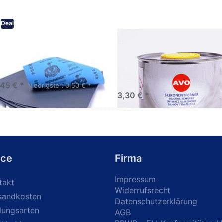
Deal
eifpapier wasserfest in
AVO Silikonentferner /
rsen Körnungen
Siliconentferner 500ml
A060105
Schleifpapier zur nass und
en anwendung
,45 € *
Niedrigster:
0,50 € *
3,30 € *
ice
Firma
Impressum
takt
Widerrufsrecht
sandkosten
Datenschutzerklärung
lungsarten
AGB