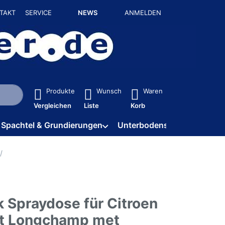
TAKT
SERVICE
NEWS
ANMELDEN
isch erste Ergebnisse. Drücken Sie die Eingabetaste, um alle 
Produkte
Wunsch
Waren
Vergleichen
Liste
Korb
Spachtel & Grundierungen
Unterbodenschutz / HV
k Spraydose für Citroen
t Longchamp met