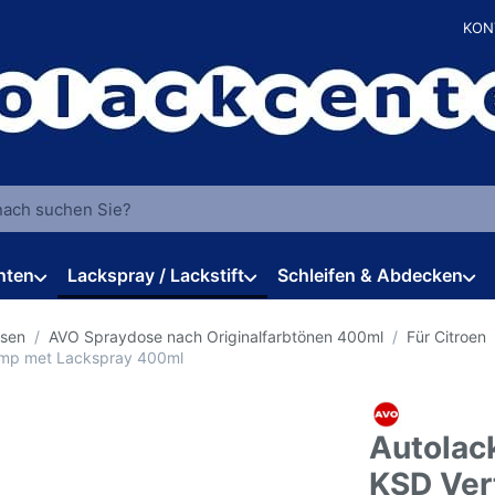
KON
 einen Suchbegriff ein. Während Sie tippen, erscheinen automat
hten
Lackspray / Lackstift
Schleifen & Abdecken
osen
AVO Spraydose nach Originalfarbtönen 400ml
Für Citroen
hamp met Lackspray 400ml
Autolac
KSD Ver