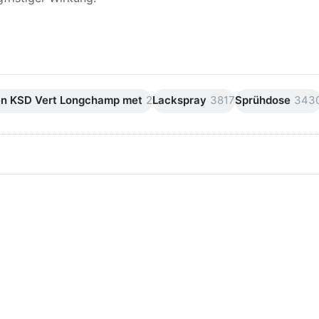
en KSD Vert Longchamp met
2
Lackspray
3817
Sprühdose
343
ken Sie
Drücken Sie
ER für
ENTER für
mehr
mehr Optionen
onen zu
zu AVO
ifpapier
Silikonentferner
serfest
/
iversen
Siliconentferner
nungen
500ml
A060105