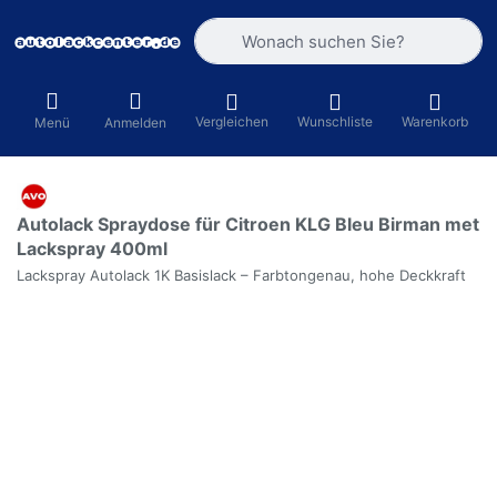
Geben Sie einen Suchbegriff ein. Währ
Vergleichen
Wunschliste
Warenkorb
Menü
Anmelden
Autolack Spraydose für Citroen KLG Bleu Birman met
Lackspray 400ml
Lackspray Autolack 1K Basislack – Farbtongenau, hohe Deckkraft