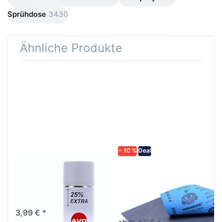
Sprühdose
3430
Ähnliche Produkte
Drücken
Drücken Sie
Sie
ENTER für
ENTER für
mehr
mehr
Optionen zu
Optionen
Schleifpapier
zu AVO
wasserfest
Haftgrund
in diversen
grau
Körnungen
Lackspray
500ml
− 10 %
Deal
AVO Haftgrund grau
Schleifpapier
Lackspray 500ml
wasserfest in
diversen Körnungen
Nass-Schleifpapier zur nass
und trocken anwendung
3,99 € *