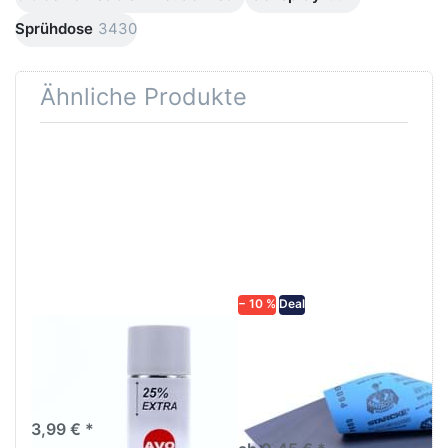
Sprühdose
3430
Ähnliche Produkte
Drücken
Drücken Sie
Sie
ENTER für
ENTER für
mehr
mehr
Optionen zu
Optionen
Schleifpapier
zu AVO
wasserfest
Haftgrund
in diversen
grau
Körnungen
Lackspray
500ml
− 10 %
Deal
AVO Haftgrund grau
Schleifpapier
Lackspray 500ml
wasserfest in
diversen Körnungen
Nass-Schleifpapier zur nass
und trocken anwendung
3,99 € *