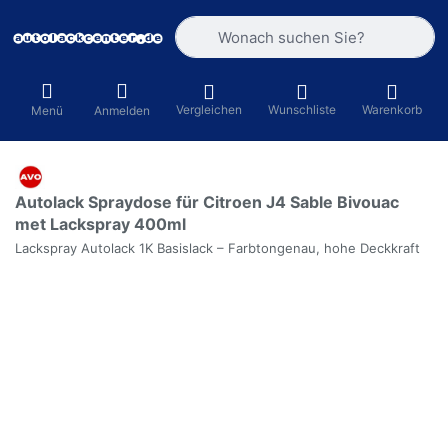
Geben Sie einen Suchbegriff ein. Währ
Vergleichen
Wunschliste
Warenkorb
Menü
Anmelden
Autolack Spraydose für Citroen J4 Sable Bivouac
met Lackspray 400ml
Lackspray Autolack 1K Basislack – Farbtongenau, hohe Deckkraft