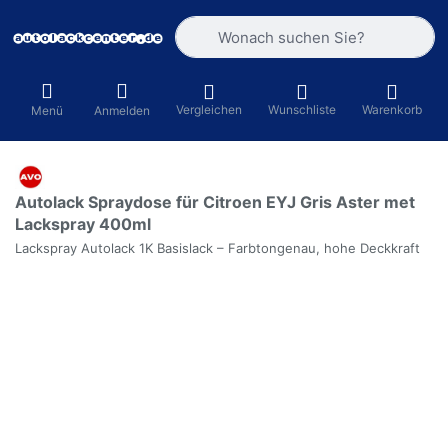
Geben Sie einen Suchbegriff ein. Währ
Vergleichen
Wunschliste
Warenkorb
Menü
Anmelden
Autolack Spraydose für Citroen EYJ Gris Aster met
Lackspray 400ml
Lackspray Autolack 1K Basislack – Farbtongenau, hohe Deckkraft