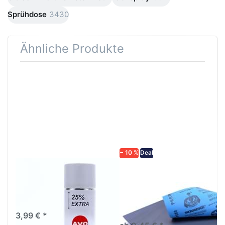
Sprühdose
3430
Ähnliche Produkte
Drücken
Drücken Sie
Sie
ENTER für
ENTER für
mehr
mehr
Optionen zu
Optionen
Schleifpapier
zu AVO
wasserfest
Haftgrund
in diversen
grau
Körnungen
Lackspray
500ml
− 10 %
Deal
AVO Haftgrund grau
Schleifpapier
Lackspray 500ml
wasserfest in
diversen Körnungen
Nass-Schleifpapier zur nass
und trocken anwendung
3,99 € *