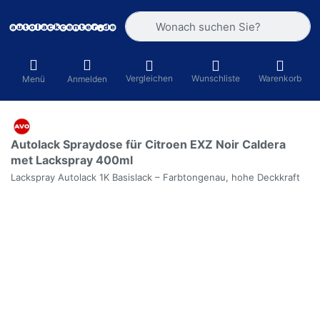
Geben Sie einen Suchbegriff ein. Währ
Vergleichen
Wunschliste
Warenkorb
Menü
Anmelden
Autolack Spraydose für Citroen EXZ Noir Caldera
met Lackspray 400ml
Lackspray Autolack 1K Basislack – Farbtongenau, hohe Deckkraft