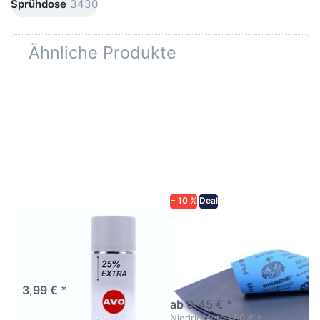
Sprühdose
3430
Ähnliche Produkte
Drücken
Drücken Sie
Sie
ENTER für
ENTER für
mehr
mehr
Optionen zu
Optionen
Schleifpapier
zu AVO
wasserfest
Haftgrund
in diversen
grau
Körnungen
Lackspray
500ml
− 10 %
Deal
AVO Haftgrund grau
Schleifpapier
Lackspray 500ml
wasserfest in
diversen Körnungen
Nass-Schleifpapier zur nass
und trocken anwendung
3,99 € *
ab 0,45 € *
Niedrigster:
0,50 € *