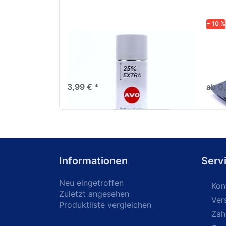
− 10 %
AVO Haftgrund grau Lackspray
Schl
500ml
dive
Nass-
trock
3,99 € *
ab 0
Informationen
Serv
Neu eingetroffen
Kon
Zuletzt angesehen
Ver
Produktliste vergleichen
Zah