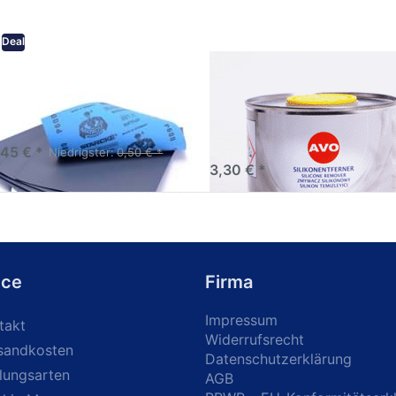
Deal
eifpapier wasserfest in
AVO Silikonentferner /
rsen Körnungen
Siliconentferner 500ml
A060105
Schleifpapier zur nass und
en anwendung
,45 € *
Niedrigster:
0,50 € *
3,30 € *
ice
Firma
Impressum
takt
Widerrufsrecht
sandkosten
Datenschutzerklärung
lungsarten
AGB