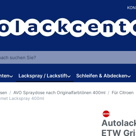
KON
 einen Suchbegriff ein. Während Sie tippen, erscheinen automat
hten
Lackspray / Lackstift
Schleifen & Abdecken
osen
AVO Spraydose nach Originalfarbtönen 400ml
Für Citroen
e met Lackspray 400ml
Autolac
ETW Gri