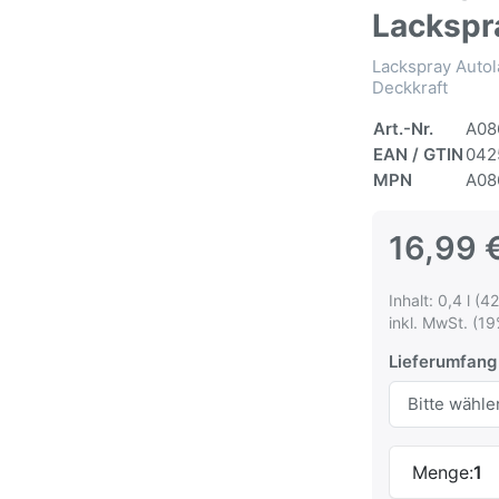
Lackspr
Lackspray Autol
Deckkraft
Art.-Nr.
A08
EAN / GTIN
042
MPN
A08
16,99 
Inhalt: 0,4 l (42
inkl. MwSt. (19
Lieferumfang
Menge:
1