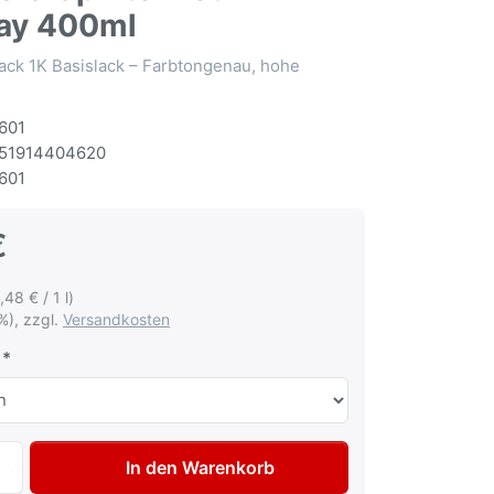
ay 400ml
ack 1K Basislack – Farbtongenau, hohe
601
51914404620
601
€
,48 € / 1 l)
%), zzgl.
Versandkosten
Autolack Spraydose für Citroen ETW Gris Graphite met Lac
In den Warenkorb