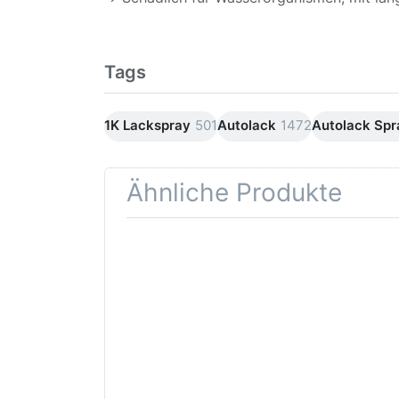
Tags
1K Lackspray
501
Autolack
1472
Autolack Sp
Ähnliche Produkte
Drücken
Drüc
Sie
ENT
ENTER für
mehr
Opti
Optionen
Schle
zu AVO
was
Haftgrund
in d
grau
Kör
Lackspray
500ml