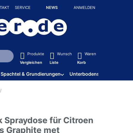
TAKT
SERVICE
NEWS
ANMELDEN
isch erste Ergebnisse. Drücken Sie die Eingabetaste, um alle 
Produkte
Wunsch
Waren
Vergleichen
Liste
Korb
Spachtel & Grundierungen
Unterbodenschutz / HV
k Spraydose für Citroen
s Graphite met