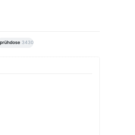
prühdose
3430
Drücken Sie
Drücken Sie
ENTER für
ENTER für
mehr Optionen
mehr
zu AVO
Optionen
Premiumline
zu AVO
Carnaubawachs
Premiumline
Versiegelung
Schleif +
Hochglanz
Polierpaste
250ml
250ml