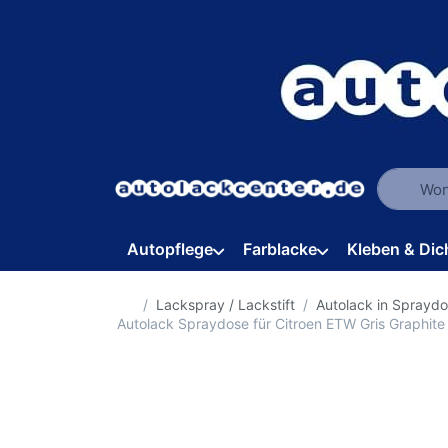
Geben Sie
Autopflege
Farblacke
Kleben & Dic
Startseite
Lackspray / Lackstift
Autolack in Sprayd
Autolack Spraydose für Citroen ETW Gris Graphit