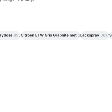
raydose
893
Citroen ETW Gris Graphite met
2
Lackspray
3817
S
ken Sie
Drücken Sie
ER für
ENTER für
mehr
mehr Optionen
onen zu
zu AVO
ifpapier
Silikonentferner
serfest
/
iversen
Siliconentferner
nungen
500ml
A060105