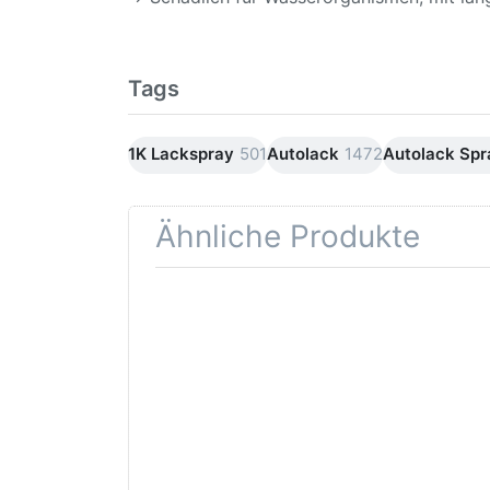
Tags
1K Lackspray
501
Autolack
1472
Autolack Sp
Ähnliche Produkte
Drücken
Drüc
Sie
ENT
ENTER für
mehr
Opti
Optionen
Schle
zu AVO
was
Haftgrund
in d
grau
Kör
Lackspray
500ml