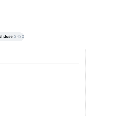
ühdose
3430
Drücken Sie
Drücken Sie
ENTER für
ENTER für
mehr Optionen
mehr
zu AVO
Optionen
Premiumline
zu AVO
Carnaubawachs
Premiumline
Versiegelung
Schleif +
Hochglanz
Polierpaste
250ml
250ml