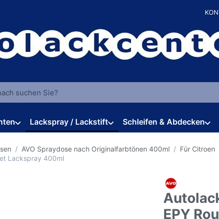
KON
 einen Suchbegriff ein. Während Sie tippen, erscheinen automat
hten
Lackspray / Lackstift
Schleifen & Abdecken
osen
AVO Spraydose nach Originalfarbtönen 400ml
Für Citroen
met Lackspray 400ml
Autolac
EPY Rou