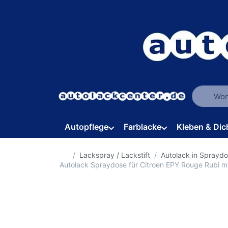
Geben Sie
Autopflege
Farblacke
Kleben & Dic
Startseite
Lackspray / Lackstift
Autolack in Sprayd
Autolack Spraydose für Citroen EPY Rouge Rubi 