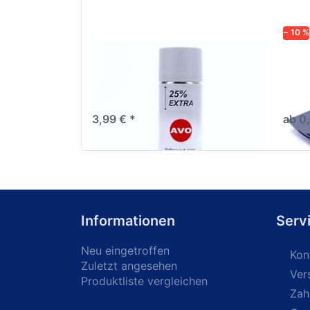
− 10 %
AVO Haftgrund grau Lackspray
Schl
500ml
dive
Nass-
trock
3,99 € *
ab 0
Informationen
Serv
Neu eingetroffen
Kon
Zuletzt angesehen
Ver
Produktliste vergleichen
Zah