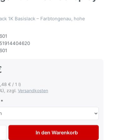
ack 1K Basislack – Farbtongenau, hohe
601
51914404620
601
€
,48 € / 1 l)
%), zzgl.
Versandkosten
Autolack Spraydose für Citroen EPY Rouge Rubi met Lacksp
In den Warenkorb