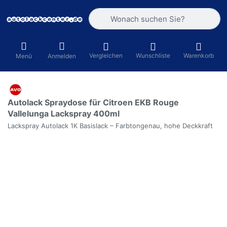
Geben Sie einen Suchbegriff ein. Währ
Vergleichen
Wunschliste
Warenkorb
Menü
Anmelden
Autolack Spraydose für Citroen EKB Rouge
Vallelunga Lackspray 400ml
Lackspray Autolack 1K Basislack – Farbtongenau, hohe Deckkraft