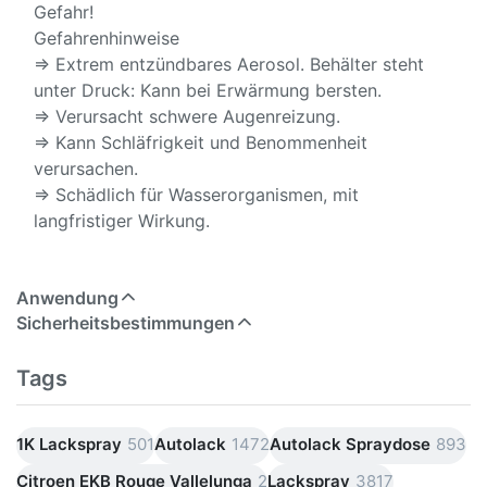
Gefahr!
Gefahrenhinweise
⇒ Extrem entzündbares Aerosol. Behälter steht
unter Druck: Kann bei Erwärmung bersten.
⇒ Verursacht schwere Augenreizung.
⇒ Kann Schläfrigkeit und Benommenheit
verursachen.
⇒ Schädlich für Wasserorganismen, mit
langfristiger Wirkung.
Anwendung
Sicherheitsbestimmungen
Tags
1K Lackspray
501
Autolack
1472
Autolack Spraydose
893
Citroen EKB Rouge Vallelunga
2
Lackspray
3817