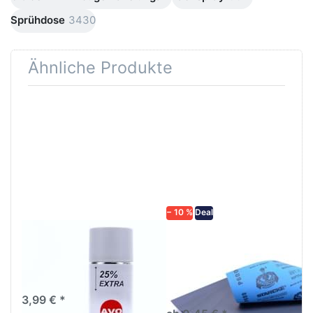
Sprühdose
3430
Ähnliche Produkte
Drücken
Drücken Sie
Sie
ENTER für
ENTER für
mehr
mehr
Optionen zu
Optionen
Schleifpapier
zu AVO
wasserfest
Haftgrund
in diversen
grau
Körnungen
Lackspray
500ml
− 10 %
Deal
AVO Haftgrund grau
Schleifpapier
Lackspray 500ml
wasserfest in
diversen Körnungen
Nass-Schleifpapier zur nass
und trocken anwendung
3,99 € *