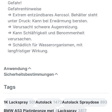
Gefahr!
Gefahrenhinweise
⇒ Extrem entzündbares Aerosol. Behälter steht
unter Druck: Kann bei Erwärmung bersten.
⇒ Verursacht schwere Augenreizung.
⇒ Kann Schläfrigkeit und Benommenheit
verursachen.
⇒ Schädlich für Wasserorganismen, mit
langfristiger Wirkung.
Anwendung
Sicherheitsbestimmungen
Tags
1K Lackspray
501
Autolack
1472
Autolack Spraydose
893
BMW A53 Platinbronze met
4
Lackspray
3817