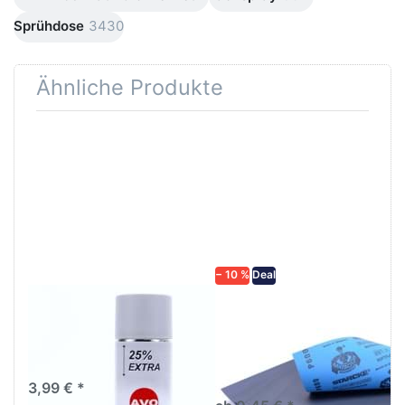
Sprühdose
3430
Ähnliche Produkte
Drücken
Drücken Sie
Sie
ENTER für
ENTER für
mehr
mehr
Optionen zu
Optionen
Schleifpapier
zu AVO
wasserfest
Haftgrund
in diversen
grau
Körnungen
Lackspray
500ml
− 10 %
Deal
AVO Haftgrund grau
Schleifpapier
Lackspray 500ml
wasserfest in
diversen Körnungen
Nass-Schleifpapier zur nass
und trocken anwendung
3,99 € *