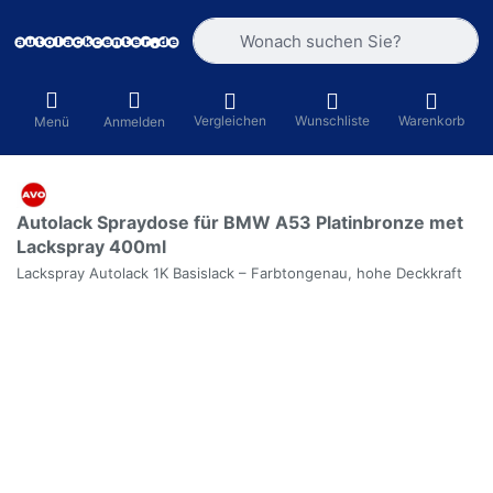
Geben Sie einen Suchbegriff ein. Währ
Vergleichen
Wunschliste
Warenkorb
Menü
Anmelden
Autolack Spraydose für BMW A53 Platinbronze met
Lackspray 400ml
Lackspray Autolack 1K Basislack – Farbtongenau, hohe Deckkraft