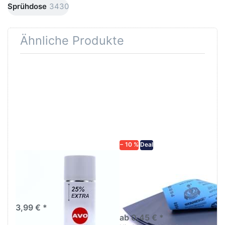
Sprühdose
3430
Ähnliche Produkte
Drücken
Drücken Sie
Sie
ENTER für
ENTER für
mehr
mehr
Optionen zu
Optionen
Schleifpapier
zu AVO
wasserfest
Haftgrund
in diversen
grau
Körnungen
Lackspray
500ml
− 10 %
Deal
AVO Haftgrund grau
Schleifpapier
Lackspray 500ml
wasserfest in
diversen Körnungen
Nass-Schleifpapier zur nass
und trocken anwendung
3,99 € *
ab 0,45 € *