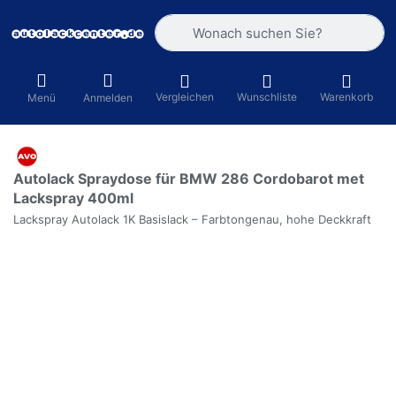
Geben Sie einen Suchbegriff ein. Währ
Vergleichen
Wunschliste
Warenkorb
Menü
Anmelden
Autolack Spraydose für BMW 286 Cordobarot met
Lackspray 400ml
Lackspray Autolack 1K Basislack – Farbtongenau, hohe Deckkraft