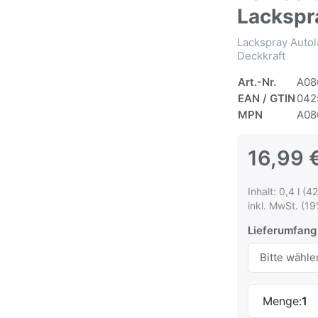
Lackspr
Lackspray Autol
Deckkraft
Art.-Nr.
A08
EAN / GTIN
042
MPN
A08
16,99 
Inhalt: 0,4 l (42
inkl. MwSt. (19
Lieferumfang
Menge:
1