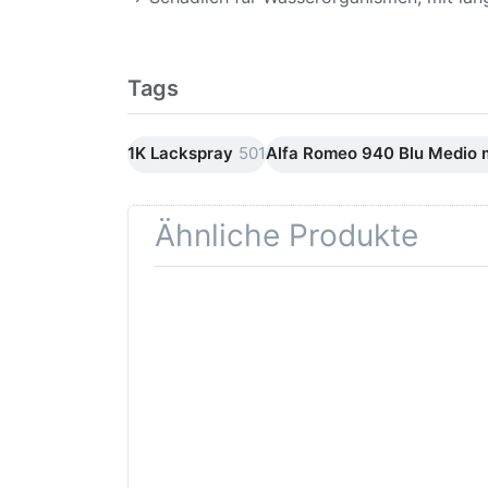
Tags
1K Lackspray
501
Alfa Romeo 940 Blu Medio 
Ähnliche Produkte
Drücken
Drüc
Sie
ENT
ENTER für
mehr
Opti
Optionen
Schle
zu AVO
was
Haftgrund
in d
grau
Kör
Lackspray
500ml