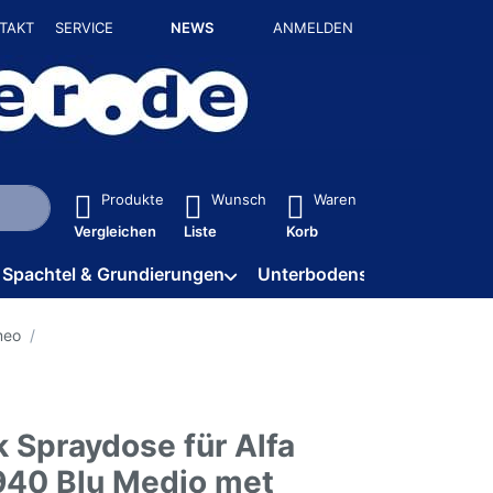
TAKT
SERVICE
NEWS
ANMELDEN
isch erste Ergebnisse. Drücken Sie die Eingabetaste, um alle 
Produkte
Wunsch
Waren
Vergleichen
Liste
Korb
Spachtel & Grundierungen
Unterbodenschutz / HV
meo
 Spraydose für Alfa
40 Blu Medio met