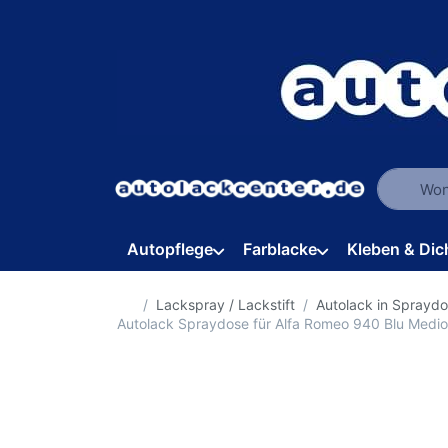
Geben Sie
Autopflege
Farblacke
Kleben & Dic
Startseite
Lackspray / Lackstift
Autolack in Sprayd
Autolack Spraydose für Alfa Romeo 940 Blu Medi