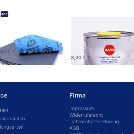
Deal
eifpapier wasserfest in
AVO Silikonentferner /
rsen Körnungen
Siliconentferner 500ml
A060105
Schleifpapier zur nass und
en anwendung
,45 € *
Niedrigster:
0,50 € *
3,30 € *
ice
Firma
Impressum
takt
Widerrufsrecht
sandkosten
Datenschutzerklärung
lungsarten
AGB