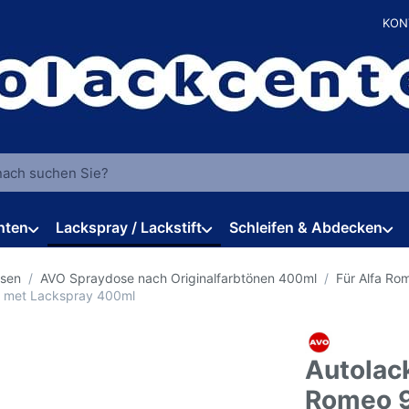
KON
 einen Suchbegriff ein. Während Sie tippen, erscheinen automat
hten
Lackspray / Lackstift
Schleifen & Abdecken
osen
AVO Spraydose nach Originalfarbtönen 400ml
Für Alfa Ro
o met Lackspray 400ml
Autolack
Romeo 9