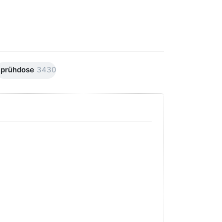
prühdose
3430
Drücken Sie
Drücken Sie
ENTER für
ENTER für
mehr Optionen
mehr
zu AVO
Optionen
Premiumline
zu AVO
Carnaubawachs
Premiumline
Versiegelung
Schleif +
Hochglanz
Polierpaste
250ml
250ml