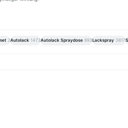
met
2
Autolack
1472
Autolack Spraydose
893
Lackspray
3817
S
ken Sie
Drücken Sie
ER für
ENTER für
mehr
mehr Optionen
onen zu
zu AVO
ifpapier
Silikonentferner
serfest
/
iversen
Siliconentferner
nungen
500ml
A060105