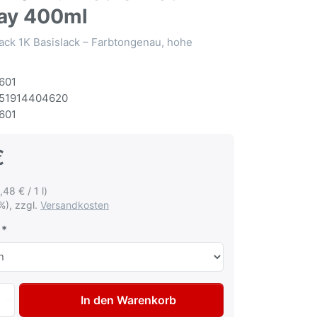
ay 400ml
ack 1K Basislack – Farbtongenau, hohe
601
51914404620
601
€
,48 € / 1 l)
%), zzgl.
Versandkosten
Autolack Spraydose für Alfa Romeo 940 Blu Medio met Lack
In den Warenkorb