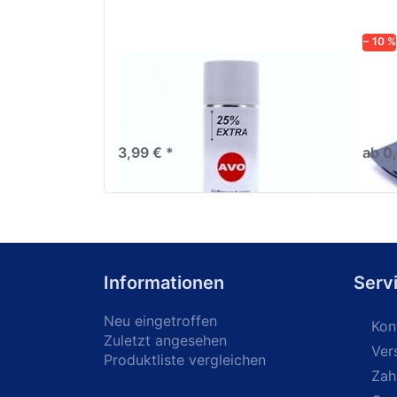
− 10 %
AVO Haftgrund grau Lackspray
Schl
500ml
dive
Nass-
trock
3,99 € *
ab 0
Informationen
Serv
Neu eingetroffen
Kon
Zuletzt angesehen
Ver
Produktliste vergleichen
Zah