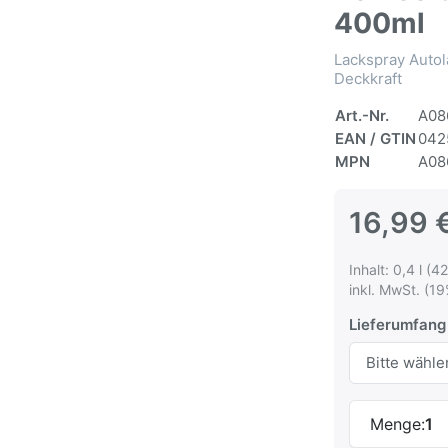
400ml
Lackspray Autol
Deckkraft
Art.-Nr.
A08
EAN / GTIN
042
MPN
A08
16,99 
Inhalt: 0,4 l (42
inkl. MwSt. (19
Lieferumfang
Menge:
1