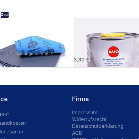
Deal
eifpapier wasserfest in
AVO Silikonentferner /
rsen Körnungen
Siliconentferner 500ml
A060105
Schleifpapier zur nass und
en anwendung
,45 € *
Niedrigster:
0,50 € *
3,30 € *
ice
Firma
Impressum
takt
Widerrufsrecht
sandkosten
Datenschutzerklärung
lungsarten
AGB