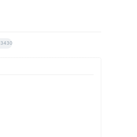
3430
Drücken Sie
Drücken Sie
ENTER für
ENTER für
mehr Optionen
mehr
zu AVO
Optionen
Premiumline
zu AVO
Carnaubawachs
Premiumline
Versiegelung
Schleif +
Hochglanz
Polierpaste
250ml
250ml