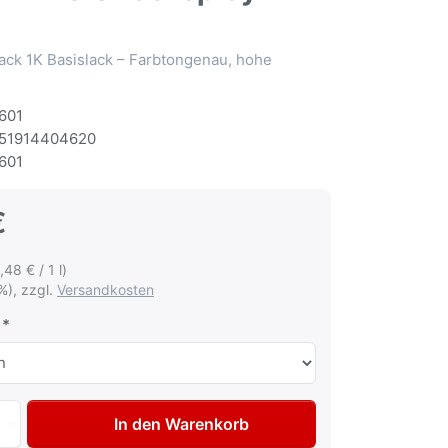
ack 1K Basislack – Farbtongenau, hohe
601
51914404620
601
€
,48 € / 1 l)
%), zzgl.
Versandkosten
Autolack Spraydose für Alfa Romeo 817 Nero Lackspray 400
In den Warenkorb