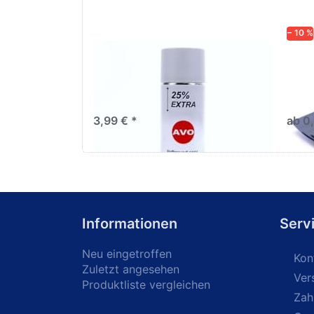
− 10 %
AVO Haftgrund grau Lackspray
Schl
500ml
dive
Nass-
trock
3,99 € *
ab 0
Informationen
Serv
Neu eingetroffen
Kon
Zuletzt angesehen
Ver
Produktliste vergleichen
Zah