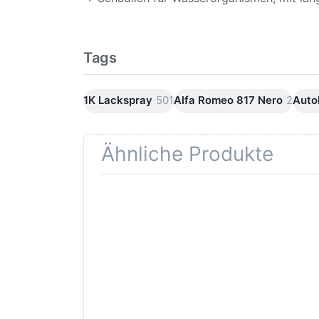
Tags
1K Lackspray
501
Alfa Romeo 817 Nero
2
Auto
Ähnliche Produkte
Drücken
Drüc
Sie
ENT
ENTER für
mehr
Opti
Optionen
Schle
zu AVO
was
Haftgrund
in d
grau
Kör
Lackspray
500ml