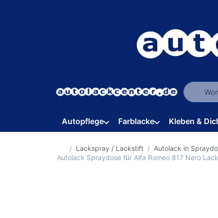
Geben Sie
Autopflege
Farblacke
Kleben & Dic
Startseite
Lackspray / Lackstift
Autolack in Sprayd
Autolack Spraydose für Alfa Romeo 817 Nero Lac