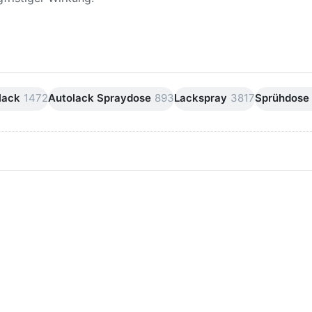
lack
1472
Autolack Spraydose
893
Lackspray
3817
Sprühdose
ken Sie
Drücken Sie
ER für
ENTER für
mehr
mehr Optionen
onen zu
zu AVO
ifpapier
Silikonentferner
serfest
/
iversen
Siliconentferner
nungen
500ml
A060105