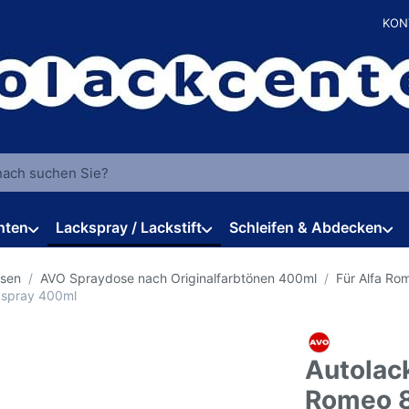
KON
 einen Suchbegriff ein. Während Sie tippen, erscheinen automat
hten
Lackspray / Lackstift
Schleifen & Abdecken
osen
AVO Spraydose nach Originalfarbtönen 400ml
Für Alfa Ro
kspray 400ml
Autolack
Romeo 8