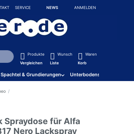
TAKT
SERVICE
NEWS
ANMELDEN
isch erste Ergebnisse. Drücken Sie die Eingabetaste, um alle 
Produkte
Wunsch
Waren
Vergleichen
Liste
Korb
Spachtel & Grundierungen
Unterbodenschutz / HV
meo
 Spraydose für Alfa
17 Nero Lackspray