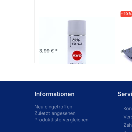
− 10 %
AVO Haftgrund grau Lackspray
Schl
500ml
dive
Nass-
trock
3,99 € *
ab 0
Informationen
Serv
Neu eingetroffen
Kon
Zuletzt angesehen
Ver
Produktliste vergleichen
Zah