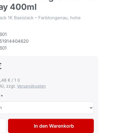
ay 400ml
ack 1K Basislack – Farbtongenau, hohe
601
51914404620
601
€
,48 € / 1 l)
%), zzgl.
Versandkosten
Autolack Spraydose für Alfa Romeo 599A Blu Magnetica met
In den Warenkorb