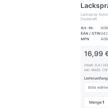
Lackspr
Lackspray Autol
Deckkraft
Art.-Nr.
A08
EAN / GTIN
042
MPN
A08
16,99 
Inhalt: 0,4 l (42
inkl. MwSt. (19
Lieferumfang
Menge:
1