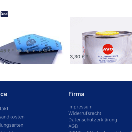
Deal
eifpapier wasserfest in
AVO Silikonentferner /
rsen Körnungen
Siliconentferner 500ml
A060105
Schleifpapier zur nass und
en anwendung
,45 € *
Niedrigster:
0,50 € *
3,30 € *
ice
Firma
Impressum
takt
Widerrufsrecht
sandkosten
Datenschutzerklärung
lungsarten
AGB