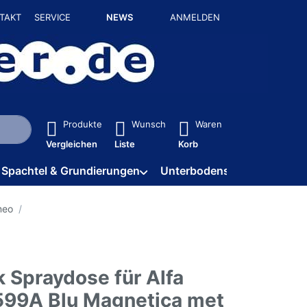
TAKT
SERVICE
NEWS
ANMELDEN
isch erste Ergebnisse. Drücken Sie die Eingabetaste, um alle 
Produkte
Wunsch
Waren
Vergleichen
Liste
Korb
Spachtel & Grundierungen
Unterbodenschutz / HV
meo
 Spraydose für Alfa
99A Blu Magnetica met