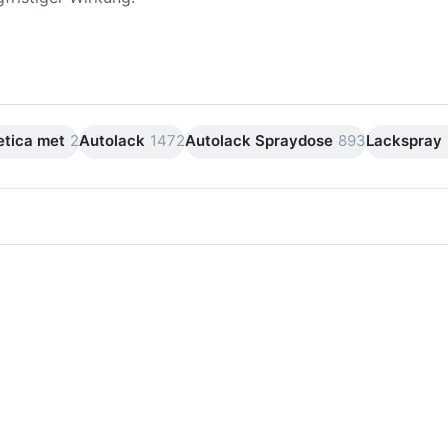
tica met
2
Autolack
1472
Autolack Spraydose
893
Lackspray
ken Sie
Drücken Sie
ER für
ENTER für
mehr
mehr Optionen
onen zu
zu AVO
ifpapier
Silikonentferner
serfest
/
iversen
Siliconentferner
nungen
500ml
A060105