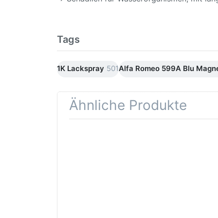
Tags
1K Lackspray
501
Alfa Romeo 599A Blu Magne
Ähnliche Produkte
Drücken
Drüc
Sie
ENT
ENTER für
mehr
Opti
Optionen
Schle
zu AVO
was
Haftgrund
in d
grau
Kör
Lackspray
500ml