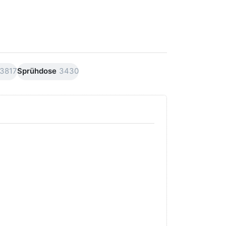
3817
Sprühdose
3430
Drücken Sie
Drücken Sie
ENTER für
ENTER für
mehr Optionen
mehr
zu AVO
Optionen
Premiumline
zu AVO
Carnaubawachs
Premiumline
Versiegelung
Schleif +
Hochglanz
Polierpaste
250ml
250ml