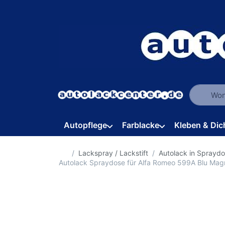
Geben Sie
Autopflege
Farblacke
Kleben & Dic
Startseite
Lackspray / Lackstift
Autolack in Sprayd
Autolack Spraydose für Alfa Romeo 599A Blu Mag