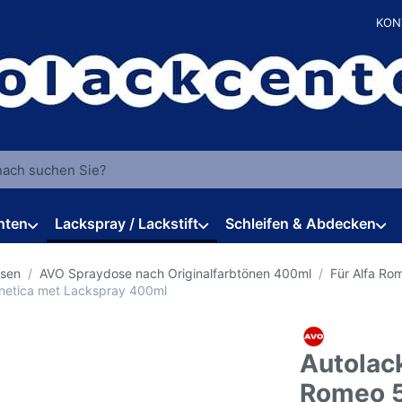
KON
 einen Suchbegriff ein. Während Sie tippen, erscheinen automat
hten
Lackspray / Lackstift
Schleifen & Abdecken
osen
AVO Spraydose nach Originalfarbtönen 400ml
Für Alfa Ro
netica met Lackspray 400ml
Autolack
Romeo 5