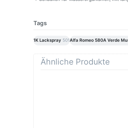
Tags
1K Lackspray
501
Alfa Romeo 580A Verde Mu
Ähnliche Produkte
Drücken
Drüc
Sie
ENT
ENTER für
mehr
Opti
Optionen
Schle
zu AVO
was
Haftgrund
in d
grau
Kör
Lackspray
500ml