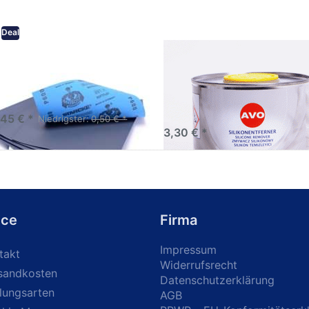
Deal
eifpapier wasserfest in
AVO Silikonentferner /
rsen Körnungen
Siliconentferner 500ml
A060105
Schleifpapier zur nass und
en anwendung
,45 € *
Niedrigster:
0,50 € *
3,30 € *
ice
Firma
Impressum
takt
Widerrufsrecht
sandkosten
Datenschutzerklärung
lungsarten
AGB