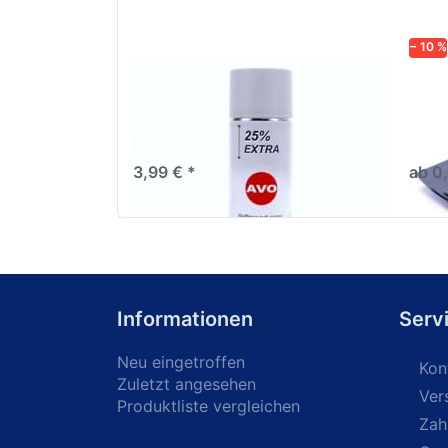
− 10 %
AVO Haftgrund grau Lackspray
Schl
500ml
dive
Nass-
trock
3,99 € *
ab 0
Informationen
Serv
Neu eingetroffen
Kon
Zuletzt angesehen
Ver
Produktliste vergleichen
Zah