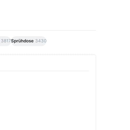
3817
Sprühdose
3430
Drücken Sie
Drücken Sie
ENTER für
ENTER für
mehr Optionen
mehr
zu AVO
Optionen
Premiumline
zu AVO
Carnaubawachs
Premiumline
Versiegelung
Schleif +
Hochglanz
Polierpaste
250ml
250ml