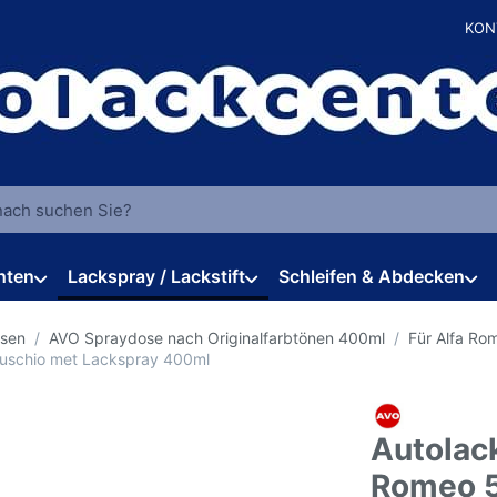
KON
 einen Suchbegriff ein. Während Sie tippen, erscheinen automat
hten
Lackspray / Lackstift
Schleifen & Abdecken
osen
AVO Spraydose nach Originalfarbtönen 400ml
Für Alfa Ro
Muschio met Lackspray 400ml
Autolack
Romeo 