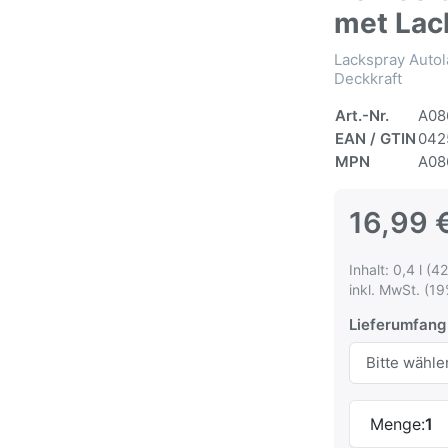
met Lac
Lackspray Autol
Deckkraft
Art.-Nr.
A08
EAN / GTIN
042
MPN
A08
16,99 
Inhalt: 0,4 l (42
inkl. MwSt. (19
Lieferumfang
Menge:
1