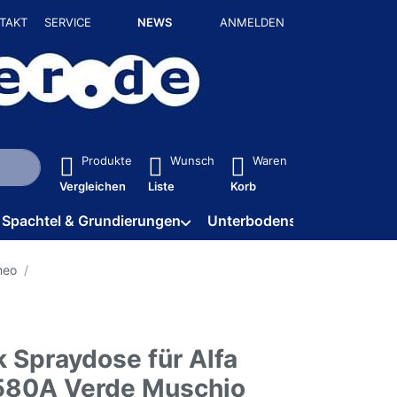
TAKT
SERVICE
NEWS
ANMELDEN
isch erste Ergebnisse. Drücken Sie die Eingabetaste, um alle 
Produkte
Wunsch
Waren
Vergleichen
Liste
Korb
Spachtel & Grundierungen
Unterbodenschutz / HV
meo
 Spraydose für Alfa
580A Verde Muschio