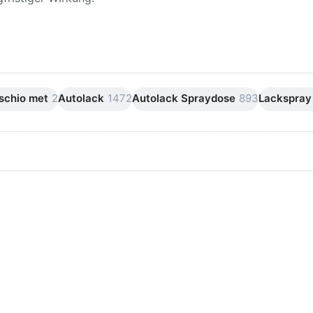
schio met
2
Autolack
1472
Autolack Spraydose
893
Lackspray
ken Sie
Drücken Sie
ER für
ENTER für
mehr
mehr Optionen
onen zu
zu AVO
ifpapier
Silikonentferner
serfest
/
iversen
Siliconentferner
nungen
500ml
A060105