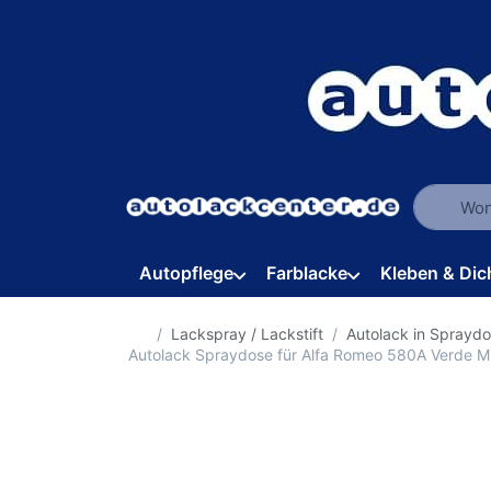
Geben Sie
Autopflege
Farblacke
Kleben & Dic
Startseite
Lackspray / Lackstift
Autolack in Sprayd
Autolack Spraydose für Alfa Romeo 580A Verde 