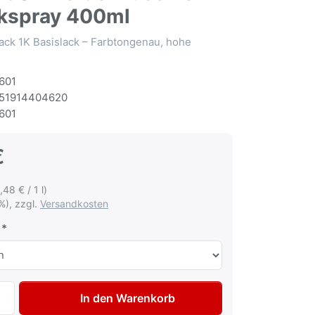
kspray 400ml
ack 1K Basislack – Farbtongenau, hohe
601
51914404620
601
€
,48 € / 1 l)
%), zzgl.
Versandkosten
Autolack Spraydose für Alfa Romeo 580A Verde Muschio me
In den Warenkorb