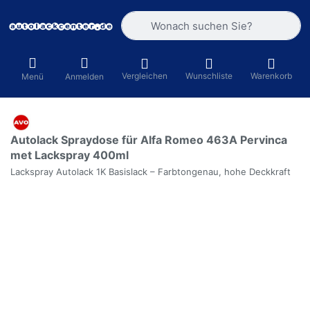
Geben Sie einen Suchbegriff ein. Währ
Vergleichen
Wunschliste
Warenkorb
Menü
Anmelden
Autolack Spraydose für Alfa Romeo 463A Pervinca
met Lackspray 400ml
Lackspray Autolack 1K Basislack – Farbtongenau, hohe Deckkraft