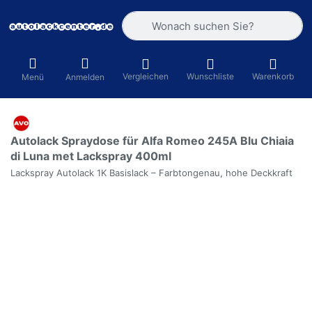
Geben Sie einen Suchbegriff ein. Währ
Vergleichen
Wunschliste
Warenkorb
Menü
Anmelden
Autolack Spraydose für Alfa Romeo 245A Blu Chiaia
di Luna met Lackspray 400ml
Lackspray Autolack 1K Basislack – Farbtongenau, hohe Deckkraft