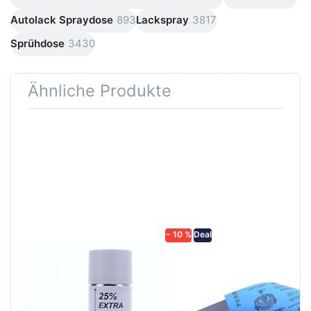
Autolack Spraydose
893
Lackspray
3817
Sprühdose
3430
Ähnliche Produkte
Drücken
Drücken Sie
Sie
ENTER für
ENTER für
mehr
mehr
Optionen zu
Optionen
Schleifpapier
zu AVO
wasserfest
Haftgrund
in diversen
grau
Körnungen
Lackspray
500ml
− 10 %
Deal
AVO Haftgrund grau
Schleifpapier
Lackspray 500ml
wasserfest in
diversen Körnungen
Nass-Schleifpapier zur nass