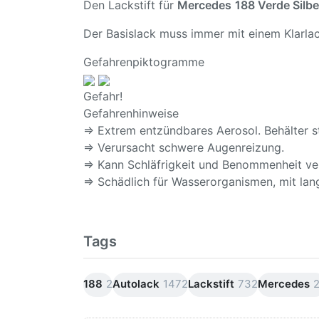
Den Lackstift für
Mercedes
188 Verde Silbe
Der Basislack muss immer mit einem Klarlac
Gefahrenpiktogramme
Gefahr!
Gefahrenhinweise
⇒ Extrem entzündbares Aerosol. Behälter s
⇒ Verursacht schwere Augenreizung.
⇒ Kann Schläfrigkeit und Benommenheit ve
⇒ Schädlich für Wasserorganismen, mit lang
Tags
188
2
Autolack
1472
Lackstift
732
Mercedes