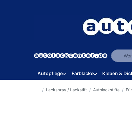
Geben Sie
Autopflege
Farblacke
Kleben & Dic
Startseite
Lackspray / Lackstift
Autolackstifte
Fü