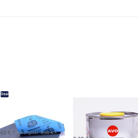
ken Sie
Drücken Sie
ER für
ENTER für
mehr
mehr Optionen
onen zu
zu AVO
ifpapier
Silikonentferner
serfest
/
iversen
Siliconentferner
nungen
500ml
A060105
Deal
eifpapier wasserfest in
AVO Silikonentferner /
rsen Körnungen
Siliconentferner 500ml
A060105
Schleifpapier zur nass und
en anwendung
,45 € *
Niedrigster:
0,50 € *