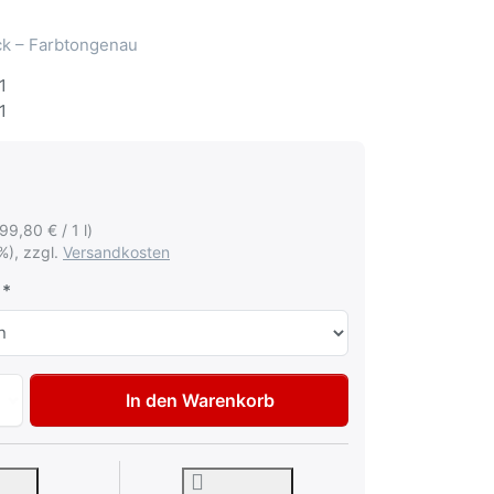
ack – Farbtongenau
1
1
199,80 € / 1 l)
%), zzgl.
Versandkosten
Autolack Lackstift für Mercedes 188 Verde Silber met Tupfl
In den Warenkorb