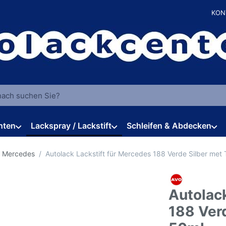
KON
 einen Suchbegriff ein. Während Sie tippen, erscheinen automat
hten
Lackspray / Lackstift
Schleifen & Abdecken
r Mercedes
Autolack Lackstift für Mercedes 188 Verde Silber met
Autolack
188 Ver