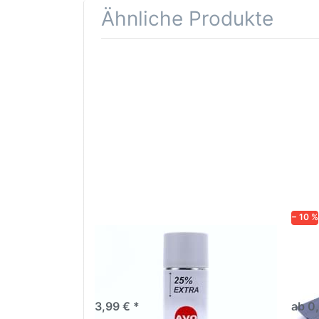
Ähnliche Produkte
Drücken
Drüc
Sie
ENT
ENTER für
mehr
Opti
Optionen
Schle
zu AVO
was
Haftgrund
in d
grau
Kör
Lackspray
500ml
− 10 %
AVO Haftgrund grau Lackspray
Schl
500ml
dive
Nass-
trock
3,99 € *
ab 0