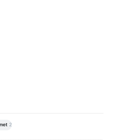
 met
2