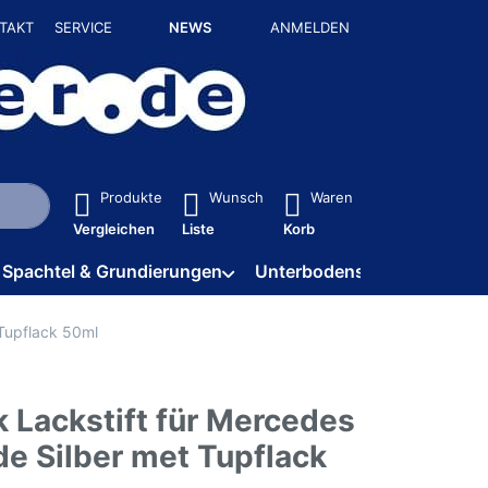
TAKT
SERVICE
NEWS
ANMELDEN
isch erste Ergebnisse. Drücken Sie die Eingabetaste, um alle 
Produkte
Wunsch
Waren
Vergleichen
Liste
Korb
Spachtel & Grundierungen
Unterbodenschutz / HV
 Tupflack 50ml
 Lackstift für Mercedes
de Silber met Tupflack