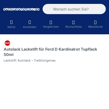
Geben Sie einen Suchbegriff ein. Währ
Vergleichen
Wunschliste
Warenkorb
Menü
Anmelden
Autolack Lackstift für Ford D Kardinalrot Tupflack
50ml
Lackstift Autolack – Farbtongenau