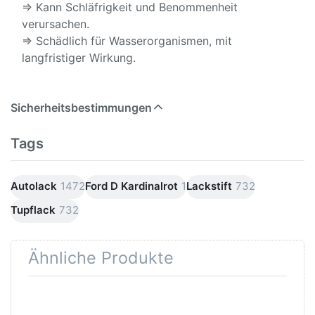
⇒ Kann Schläfrigkeit und Benommenheit
verursachen.
⇒ Schädlich für Wasserorganismen, mit
langfristiger Wirkung.
Sicherheitsbestimmungen
Tags
Autolack
1472
Ford D Kardinalrot
1
Lackstift
732
Tupflack
732
Ähnliche Produkte
Drücken
Drücken Sie
Sie
ENTER für