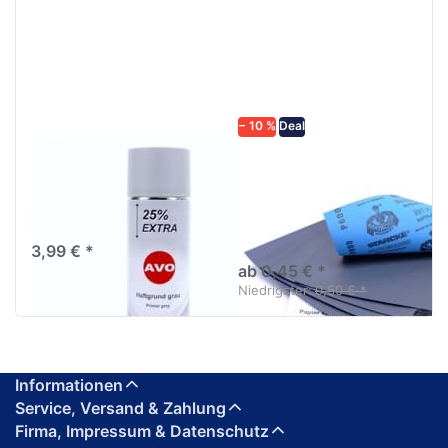
ENTER für
mehr
mehr
Optionen zu
Optionen
Schleifpapier
zu AVO
wasserfest
Haftgrund
in diversen
grau
Körnungen
Lackspray
500ml
− 10 %
Deal
AVO Haftgrund grau
Schleifpapier
Lackspray 500ml
wasserfest in
diversen Körnungen
Nass-Schleifpapier zur nass
und trocken anwendung
3,99 € *
ab 0,45 € *
Niedrigster:
0,50 € *
Informationen
Service, Versand & Zahlung
Firma, Impressum & Datenschutz