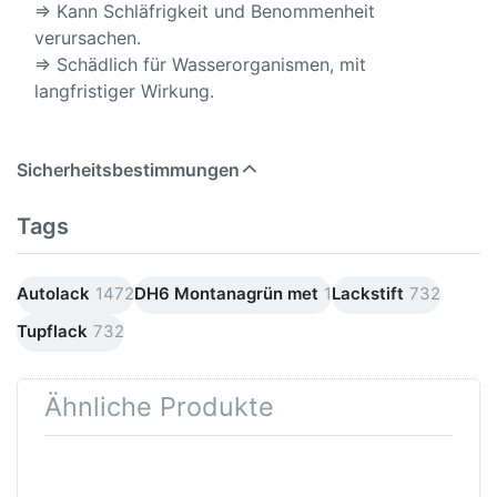
⇒ Kann Schläfrigkeit und Benommenheit
verursachen.
⇒ Schädlich für Wasserorganismen, mit
langfristiger Wirkung.
Sicherheitsbestimmungen
Tags
Autolack
1472
DH6 Montanagrün met
1
Lackstift
732
Tupflack
732
Ähnliche Produkte
Drücken
Drücken Sie
Sie
ENTER für