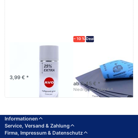
ENTER für
mehr
mehr
Optionen zu
Optionen
Schleifpapier
zu AVO
wasserfest
Haftgrund
in diversen
grau
Körnungen
Lackspray
500ml
− 10 %
Deal
AVO Haftgrund grau
Schleifpapier
Lackspray 500ml
wasserfest in
diversen Körnungen
Nass-Schleifpapier zur nass
und trocken anwendung
3,99 € *
ab 0,45 € *
Niedrigster:
0,50 € *
Informationen
Service, Versand & Zahlung
Firma, Impressum & Datenschutz