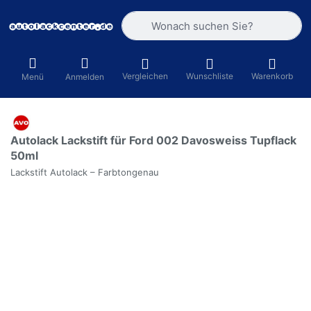
Geben Sie einen Suchbegriff ein. Währ
Vergleichen
Wunschliste
Warenkorb
Menü
Anmelden
Autolack Lackstift für Ford 002 Davosweiss Tupflack
50ml
Lackstift Autolack – Farbtongenau