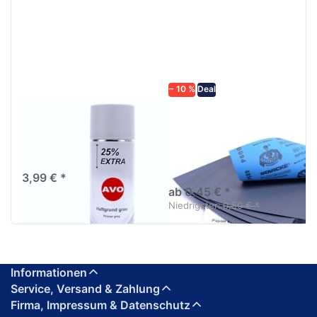
ENTER für
mehr
mehr
Optionen zu
Optionen
Schleifpapier
zu AVO
wasserfest
Haftgrund
in diversen
grau
Körnungen
Lackspray
500ml
− 10 %
Deal
AVO Haftgrund grau
Schleifpapier
Lackspray 500ml
wasserfest in
diversen Körnungen
Nass-Schleifpapier zur nass
und trocken anwendung
3,99 € *
ab 0,45 € *
Niedrigster:
0,50 € *
Informationen
Service, Versand & Zahlung
Firma, Impressum & Datenschutz