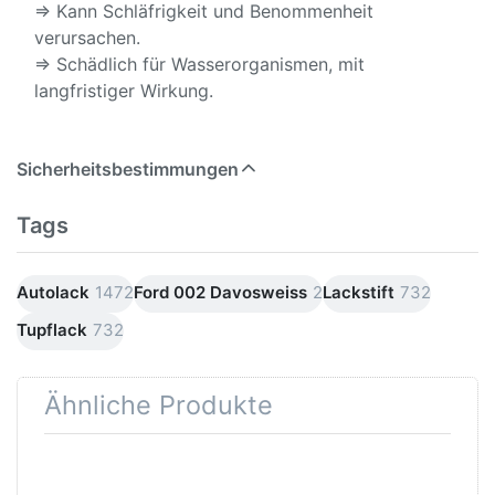
⇒ Kann Schläfrigkeit und Benommenheit
verursachen.
⇒ Schädlich für Wasserorganismen, mit
langfristiger Wirkung.
Sicherheitsbestimmungen
Tags
Autolack
1472
Ford 002 Davosweiss
2
Lackstift
732
Tupflack
732
Ähnliche Produkte
Drücken
Drücken Sie
Sie
ENTER für