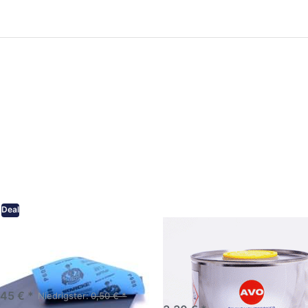
ken Sie
Drücken Sie
ER für
ENTER für
mehr
mehr Optionen
onen zu
zu AVO
ifpapier
Silikonentferner
serfest
/
iversen
Siliconentferner
nungen
500ml
A060105
Deal
eifpapier wasserfest in
AVO Silikonentferner /
rsen Körnungen
Siliconentferner 500ml
A060105
Schleifpapier zur nass und
en anwendung
,45 € *
Niedrigster:
0,50 € *