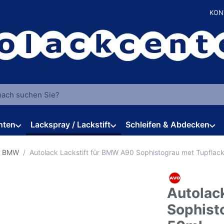
KON
 einen Suchbegriff ein. Während Sie tippen, erscheinen automat
hten
Lackspray / Lackstift
Schleifen & Abdecken
r BMW
Autolack Lackstift für BMW A90 Sophistograu met Tupflac
Autolac
Sophist