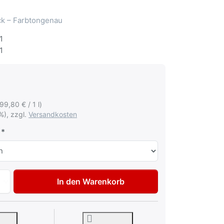
ack – Farbtongenau
1
1
199,80 € / 1 l)
%), zzgl.
Versandkosten
Autolack Lackstift für BMW A90 Sophistograu met Tupflack 
In den Warenkorb