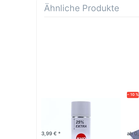
Ähnliche Produkte
Drücken
Drüc
Sie
ENT
ENTER für
mehr
Opti
Optionen
Schle
zu AVO
was
Haftgrund
in d
grau
Kör
Lackspray
500ml
− 10 %
AVO Haftgrund grau Lackspray
Schl
500ml
dive
Nass-
trock
3,99 € *
ab 0