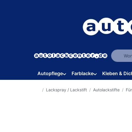
Geben Sie
Autopflege
Farblacke
Kleben & Dic
Startseite
Lackspray / Lackstift
Autolackstifte
Fü