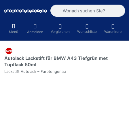
Geben Sie einen Suchbegriff ein. Währ
Vergleichen
Wunschliste
Warenkorb
Menü
Anmelden
Autolack Lackstift für BMW A43 Tiefgrün met
Tupflack 50ml
Lackstift Autolack – Farbtongenau