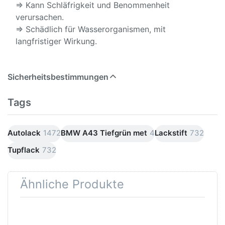
⇒ Kann Schläfrigkeit und Benommenheit
verursachen.
⇒ Schädlich für Wasserorganismen, mit
langfristiger Wirkung.
Sicherheitsbestimmungen
Tags
Autolack
1472
BMW A43 Tiefgrün met
4
Lackstift
732
Tupflack
732
Ähnliche Produkte
Drücken
Drücken Sie
Sie
ENTER für