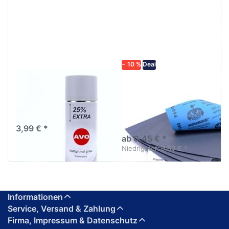
ENTER für
mehr
mehr
Optionen zu
Optionen
Schleifpapier
zu AVO
wasserfest
Haftgrund
in diversen
grau
Körnungen
Lackspray
500ml
− 10 %
Deal
AVO Haftgrund grau
Schleifpapier
Lackspray 500ml
wasserfest in
diversen Körnungen
Nass-Schleifpapier zur nass
und trocken anwendung
3,99 € *
ab 0,45 € *
Niedrigster:
0,50 € *
Informationen
Service, Versand & Zahlung
Firma, Impressum & Datenschutz