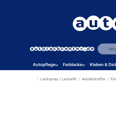
Geben Sie
Autopflege
Farblacke
Kleben & Dic
Startseite
Lackspray / Lackstift
Autolackstifte
Fü