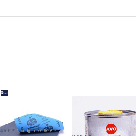
ken Sie
Drücken Sie
ER für
ENTER für
mehr
mehr Optionen
onen zu
zu AVO
ifpapier
Silikonentferner
serfest
/
iversen
Siliconentferner
nungen
500ml
A060105
Deal
eifpapier wasserfest in
AVO Silikonentferner /
rsen Körnungen
Siliconentferner 500ml
A060105
Schleifpapier zur nass und
en anwendung
,45 € *
Niedrigster:
0,50 € *