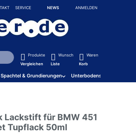
TAKT
SERVICE
NEWS
ANMELDEN
isch erste Ergebnisse. Drücken Sie die Eingabetaste, um alle 
Produkte
Wunsch
Waren
Vergleichen
Liste
Korb
Spachtel & Grundierungen
Unterbodenschutz / HV
k Lackstift für BMW 451
t Tupflack 50ml