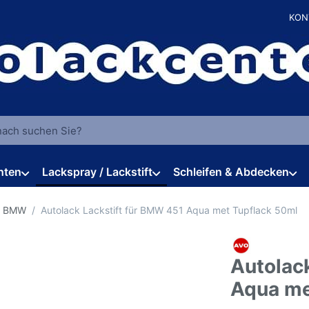
KON
 einen Suchbegriff ein. Während Sie tippen, erscheinen automat
hten
Lackspray / Lackstift
Schleifen & Abdecken
r BMW
Autolack Lackstift für BMW 451 Aqua met Tupflack 50ml
Autolac
Aqua me