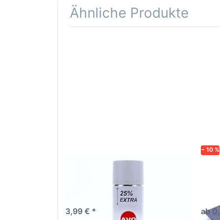
Ähnliche Produkte
Drücken
Drüc
Sie
ENT
ENTER für
mehr
Opti
Optionen
Schle
zu AVO
was
Haftgrund
in d
grau
Kör
Lackspray
500ml
− 10 %
AVO Haftgrund grau Lackspray
Schl
500ml
dive
Nass-
trock
3,99 € *
ab 0