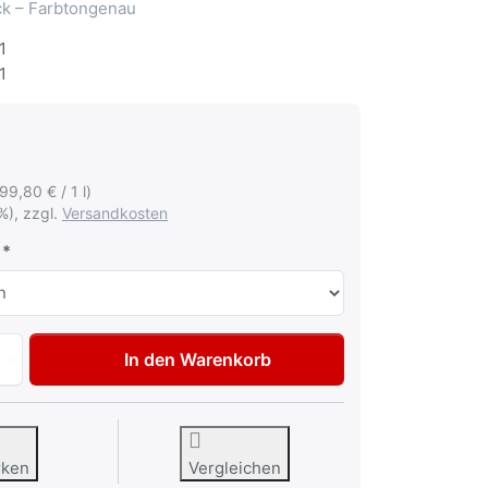
ack – Farbtongenau
1
1
199,80 € / 1 l)
%), zzgl.
Versandkosten
Autolack Lackstift für BMW 451 Aqua met Tupflack 50ml zu 
In den Warenkorb
rken
Vergleichen