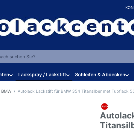
KON
 einen Suchbegriff ein. Während Sie tippen, erscheinen automat
hten
Lackspray / Lackstift
Schleifen & Abdecken
r BMW
Autolack Lackstift für BMW 354 Titansilber met Tupflack 5
Autolac
Titansi