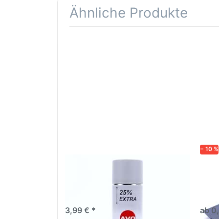
Ähnliche Produkte
Drücken
Drüc
Sie
ENT
ENTER für
mehr
Opti
Optionen
Schle
zu AVO
was
Haftgrund
in d
grau
Kör
Lackspray
500ml
− 10 %
AVO Haftgrund grau Lackspray
Schl
500ml
dive
Nass-
trock
3,99 € *
ab 0