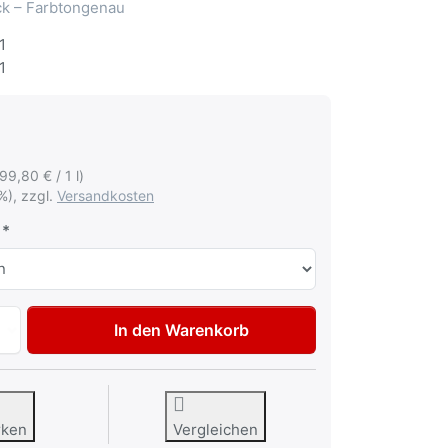
ack – Farbtongenau
1
1
199,80 € / 1 l)
%), zzgl.
Versandkosten
Autolack Lackstift für BMW 354 Titansilber met Tupflack 50
In den Warenkorb
rken
Vergleichen