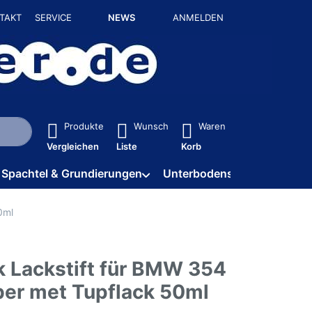
TAKT
SERVICE
NEWS
ANMELDEN
isch erste Ergebnisse. Drücken Sie die Eingabetaste, um alle 
Produkte
Wunsch
Waren
Vergleichen
Liste
Korb
Spachtel & Grundierungen
Unterbodenschutz / HV
0ml
k Lackstift für BMW 354
lber met Tupflack 50ml