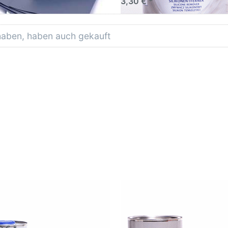
3,30 € *
 haben, haben auch gekauft
2 Liter 2K Klarlack SET
AVO 2K HS 4:1 Grundier Fül
ial mit Härter und
Acrylfiller grau 1,5 Liter Set
ünnung
(1Liter Füller + 0,25 Liter H
+ 0,25 Liter 2K