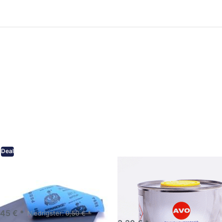
ken Sie
Drücken Sie
ER für
ENTER für
mehr
mehr Optionen
onen zu
zu AVO
ifpapier
Silikonentferner
serfest
/
iversen
Siliconentferner
nungen
500ml
A060105
Deal
eifpapier wasserfest in
AVO Silikonentferner /
rsen Körnungen
Siliconentferner 500ml
A060105
Schleifpapier zur nass und
en anwendung
,45 € *
Niedrigster:
0,50 € *