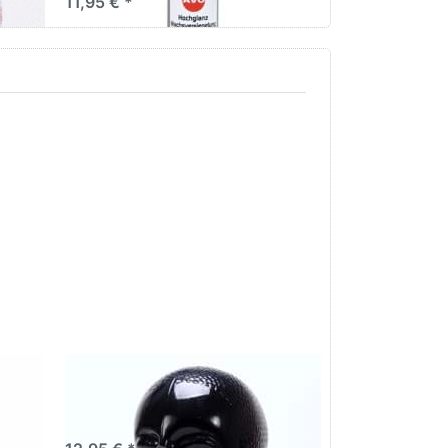
11,95 € *
ler
FFP2 Masken schwarz 10
Stück , Mundschutz,
ärter
Atemschutzmaske