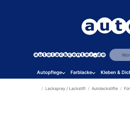
Geben Sie
Autopflege
Farblacke
Kleben & Dic
Startseite
Lackspray / Lackstift
Autolackstifte
Fü