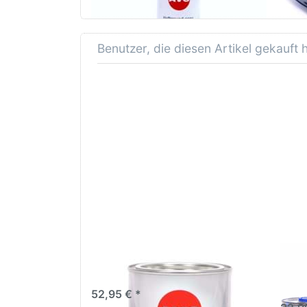
Benutzer, die diesen Artikel gekauft
AVO 1K Autolack 1 Liter
AVO 
spritzfertig im Wunschfarbton
Spez
Verd
52,95 € *