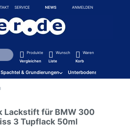
TAKT
SERVICE
NEWS
ANMELDEN
isch erste Ergebnisse. Drücken Sie die Eingabetaste, um alle 
Produkte
Wunsch
Waren
Vergleichen
Liste
Korb
Spachtel & Grundierungen
Unterbodenschutz / HV
l
k Lackstift für BMW 300
iss 3 Tupflack 50ml