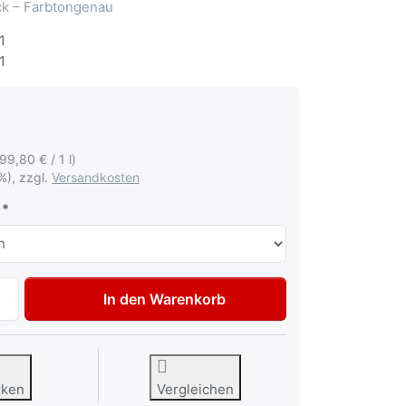
ack – Farbtongenau
1
1
199,80 € / 1 l)
%), zzgl.
Versandkosten
Autolack Lackstift für BMW 300 Alpinweiss 3 Tupflack 50ml
In den Warenkorb
rken
Vergleichen