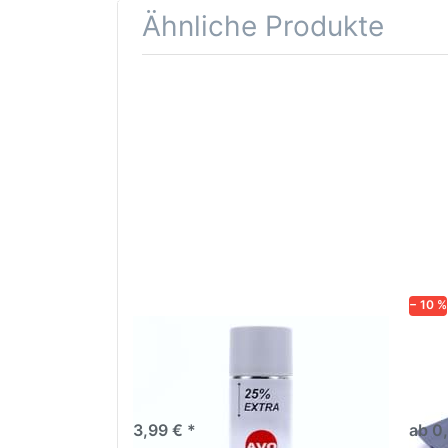
Ähnliche Produkte
Drücken
Drüc
Sie
ENT
ENTER für
mehr
Opti
Optionen
Schle
zu AVO
was
Haftgrund
in d
grau
Kör
Lackspray
500ml
− 10 %
AVO Haftgrund grau Lackspray
Schl
500ml
dive
Nass-
trock
3,99 € *
ab 0