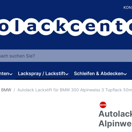
KON
 einen Suchbegriff ein. Während Sie tippen, erscheinen automat
hten
Lackspray / Lackstift
Schleifen & Abdecken
r BMW
Autolack Lackstift für BMW 300 Alpinweiss 3 Tupflack 50m
Autolac
Alpinwe