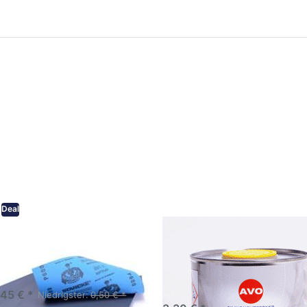
ken Sie
Drücken Sie
ER für
ENTER für
mehr
mehr Optionen
onen zu
zu AVO
ifpapier
Silikonentferner
serfest
/
iversen
Siliconentferner
nungen
500ml
A060105
Deal
eifpapier wasserfest in
AVO Silikonentferner /
rsen Körnungen
Siliconentferner 500ml
A060105
Schleifpapier zur nass und
en anwendung
,45 € *
Niedrigster:
0,50 € *