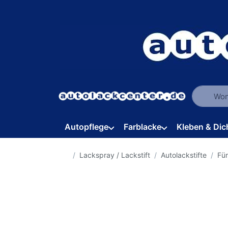
Geben Sie
Autopflege
Farblacke
Kleben & Dic
Startseite
Lackspray / Lackstift
Autolackstifte
Fü