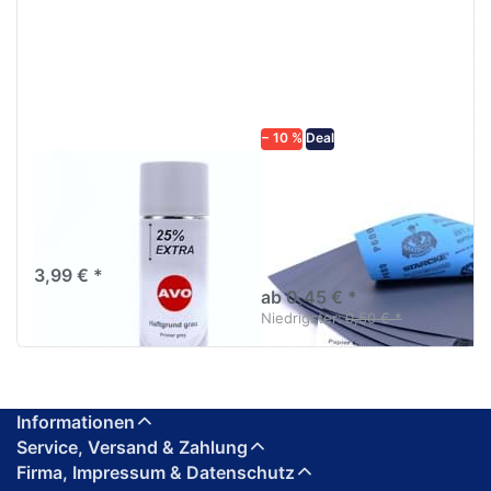
ENTER für
mehr
mehr
Optionen zu
Optionen
Schleifpapier
zu AVO
wasserfest
Haftgrund
in diversen
grau
Körnungen
Lackspray
500ml
− 10 %
Deal
AVO Haftgrund grau
Schleifpapier
Lackspray 500ml
wasserfest in
diversen Körnungen
Nass-Schleifpapier zur nass
und trocken anwendung
3,99 € *
ab 0,45 € *
Niedrigster:
0,50 € *
Informationen
Service, Versand & Zahlung
Firma, Impressum & Datenschutz