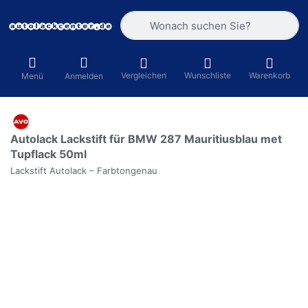
Geben Sie einen Suchbegriff ein. Währ
Vergleichen
Wunschliste
Warenkorb
Menü
Anmelden
Autolack Lackstift für BMW 287 Mauritiusblau met
Tupflack 50ml
Lackstift Autolack – Farbtongenau