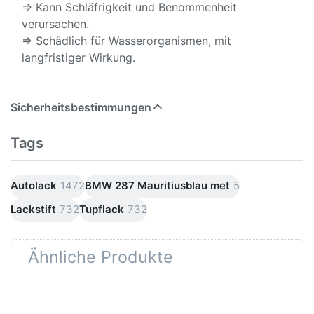
⇒ Kann Schläfrigkeit und Benommenheit
verursachen.
⇒ Schädlich für Wasserorganismen, mit
langfristiger Wirkung.
Sicherheitsbestimmungen
Tags
Autolack
1472
BMW 287 Mauritiusblau met
5
Lackstift
732
Tupflack
732
Ähnliche Produkte
Drücken
Drücken Sie
Sie
ENTER für