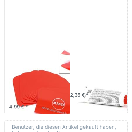
Drücken Sie
Drücken Sie
ENTER für mehr
ENTER für
Optionen zu AVO
mehr
Karosseriespachtel
Optionen zu
10Stück
Härtertube rot
Plastikspachtel
BPO Härter
Kunststoffspachtel
Paste für
115 x 78mm
Spachtel
Spachtelhärter
AVO
Härtertube rot BPO
Karosseriespachtel
Härter Paste für
10Stück
Spachtel
Plastikspachtel
Spachtelhärter
Kunststoffspachtel
115 x 78mm
AVO Karosseriespachtel zur
2,35 € *
Verarbeitung von
Spachtelmassen
4,99 € *
Benutzer, die diesen Artikel gekauft haben,