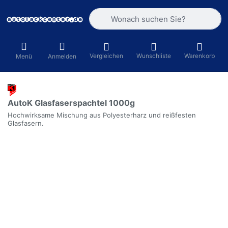
Geben Sie einen Suchbegriff ein. Währ
Vergleichen
Wunschliste
Warenkorb
Menü
Anmelden
AutoK Glasfaserspachtel 1000g
Hochwirksame Mischung aus Polyesterharz und reißfesten
Glasfasern.