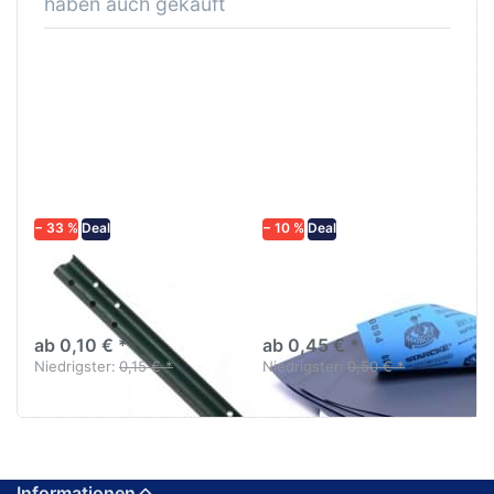
haben auch gekauft
− 33 %
Deal
− 10 %
Deal
Profi Rührstab
Schleifpapier
Turbomix klein 20cm
wasserfest in
x 2cm von Mirka
diversen Körnungen
ab 0,10 € *
ab 0,45 € *
Niedrigster:
0,15 € *
Niedrigster:
0,50 € *
Informationen