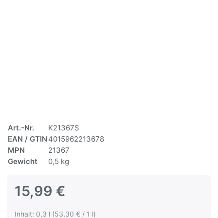
Art.-Nr.
K21367S
EAN / GTIN
4015962213678
MPN
21367
Gewicht
0,5 kg
15,99 €
Inhalt: 0,3 l (53,30 € / 1 l)