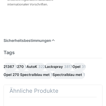
internationalen Vorschriften.
Sicherheitsbestimmungen
Tags
21367
1
270
1
AutoK
322
Lackspray
3817
Opel
31
Opel 270 Spectralblau met
1
Spectralblau met
1
Ähnliche Produkte
Drücken
Drücken Sie