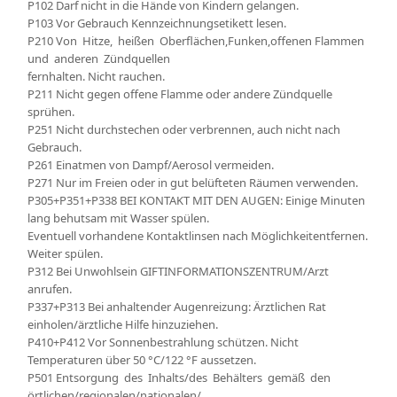
P102 Darf nicht in die Hände von Kindern gelangen.
P103 Vor Gebrauch Kennzeichnungsetikett lesen.
P210 Von Hitze, heißen Oberflächen,Funken,offenen Flammen
und anderen Zündquellen
fernhalten. Nicht rauchen.
P211 Nicht gegen offene Flamme oder andere Zündquelle
sprühen.
P251 Nicht durchstechen oder verbrennen, auch nicht nach
Gebrauch.
P261 Einatmen von Dampf/Aerosol vermeiden.
P271 Nur im Freien oder in gut belüfteten Räumen verwenden.
P305+P351+P338 BEI KONTAKT MIT DEN AUGEN: Einige Minuten
lang behutsam mit Wasser spülen.
Eventuell vorhandene Kontaktlinsen nach Möglichkeitentfernen.
Weiter spülen.
P312 Bei Unwohlsein GIFTINFORMATIONSZENTRUM/Arzt
anrufen.
P337+P313 Bei anhaltender Augenreizung: Ärztlichen Rat
einholen/ärztliche Hilfe hinzuziehen.
P410+P412 Vor Sonnenbestrahlung schützen. Nicht
Temperaturen über 50 °C/122 °F aussetzen.
P501 Entsorgung des Inhalts/des Behälters gemäß den
örtlichen/regionalen/nationalen/