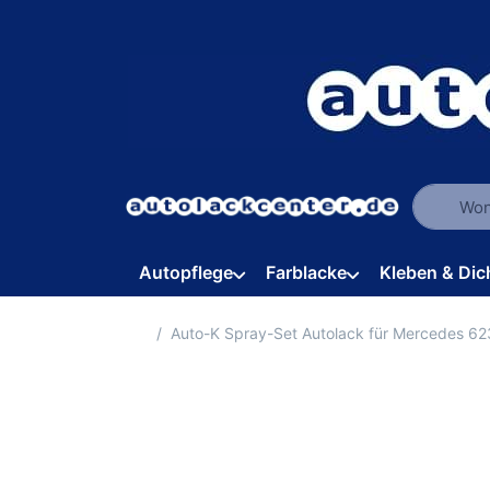
Geben Sie
Autopflege
Farblacke
Kleben & Dic
Startseite
Auto-K Spray-Set Autolack für Mercedes 623 