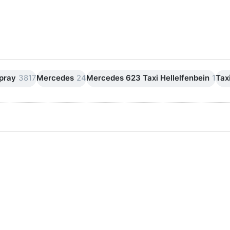
pray
3817
Mercedes
24
Mercedes 623 Taxi Hellelfenbein
1
Tax
rücken Sie
Drücken Sie
ER für mehr
ENTER für
ptionen zu
mehr
Auto-K
Optionen zu
osionsschutz-
AutoK
rundierung
Kunststoff-
braun 150ml
Haftvermittler
Lackspray
150ml