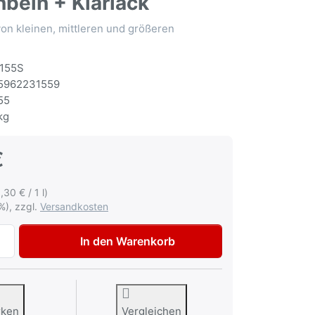
nbein + Klarlack
n kleinen, mittleren und größeren
155S
5962231559
55
kg
€
,30 € / 1 l)
%), zzgl.
Versandkosten
Auto-K Spray-Set Autolack für Mercedes 623 Taxi Hellelfenb
In den Warenkorb
rken
Vergleichen