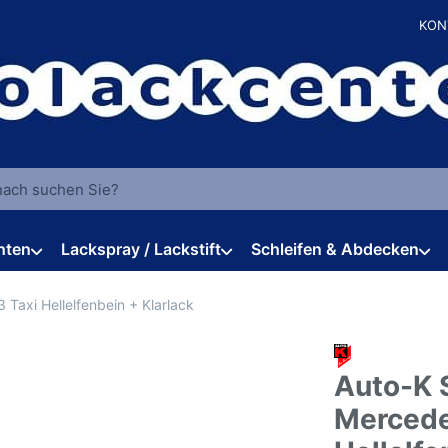
KON
 einen Suchbegriff ein. Während Sie tippen, erscheinen automat
hten
Lackspray / Lackstift
Schleifen & Abdecken
Taxi Hellelfenbein + Klarlack
Auto-K 
Mercede