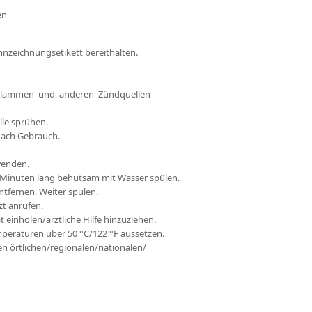
en
ennzeichnungsetikett bereithalten.
 Flammen und anderen Zündquellen
le sprühen.
nach Gebrauch.
wenden.
inuten lang behutsam mit Wasser spülen.
tfernen. Weiter spülen.
 anrufen.
 einholen/ärztliche Hilfe hinzuziehen.
peraturen über 50 °C/122 °F aussetzen.
 örtlichen/regionalen/nationalen/