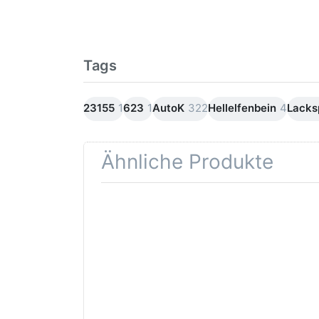
Tags
23155
1
623
1
AutoK
322
Hellelfenbein
4
Lacks
Ähnliche Produkte
Drücken
D
Sie
ENT
ENTER für
O
mehr
Optionen
Korr
zu Auto-K
G
Haftgrund
rot
- Filler
grau
150ml
Lackspray