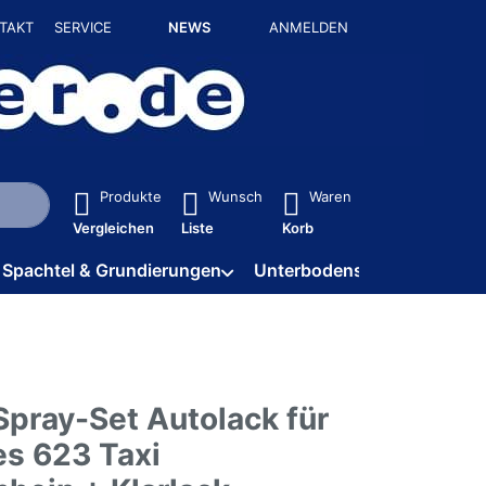
TAKT
SERVICE
NEWS
ANMELDEN
isch erste Ergebnisse. Drücken Sie die Eingabetaste, um alle 
Produkte
Wunsch
Waren
Vergleichen
Liste
Korb
Spachtel & Grundierungen
Unterbodenschutz / HV
Spray-Set Autolack für
s 623 Taxi