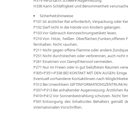
H319 Verursacht schwere Augenreizung.
H336 Kann Schläfrigkeit und Benommenheit verursach
Sicherheitshinweise
P101 Ist ärztlicher Rat erforderlich, Verpackung oder K
P102 Darf nicht in die Hände von Kindern gelangen.
P103 Vor Gebrauch Kennzeichnungsetikett lesen.
P210 Von Hitze, heißen Oberflächen,Funken,offenen
fernhalten. Nicht rauchen.
P211 Nicht gegen offene Flamme oder andere Zündquel
P251 Nicht durchstechen oder verbrennen, auch nicht 
P261 Einatmen von Dampf/Aerosol vermeiden.
P271 Nur im Freien oder in gut belüfteten Räumen ver
P305+P351+P338 BEI KONTAKT MIT DEN AUGEN: Einige M
Eventuell vorhandene Kontaktlinsen nach Möglichkeiten
P312 Bei Unwohlsein GIFTINFORMATIONSZENTRUM/Arzt
P337+P313 Bei anhaltender Augenreizung: Ärztlichen Rat
P410+P412 Vor Sonnenbestrahlung schützen. Nicht Tem
P501 Entsorgung des Inhalts/des Behälters gemäß den
internationalen Vorschriften.