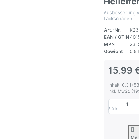
Hellelfe
Ausbesserung vo
Lackschäden
Art.-Nr.
K23
EAN / GTIN
401
MPN
231
Gewicht
0,5 
15,99 
Inhalt: 0,3 l (53
inkl. MwSt. (19
Stück
Me