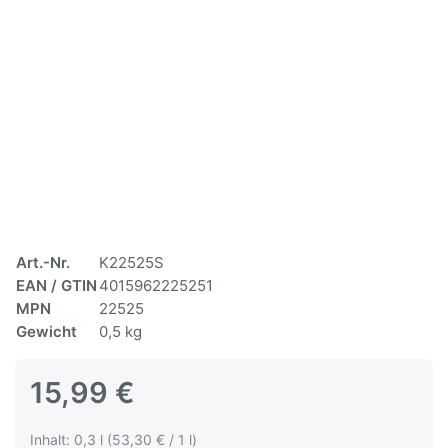
Art.-Nr.
K22525S
EAN / GTIN
4015962225251
MPN
22525
Gewicht
0,5 kg
15,99 €
Inhalt: 0,3 l (53,30 € / 1 l)