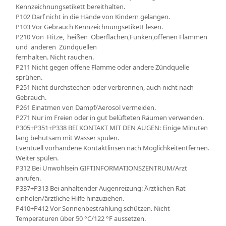
Kennzeichnungsetikett bereithalten.
P102 Darf nicht in die Hände von Kindern gelangen.
P103 Vor Gebrauch Kennzeichnungsetikett lesen.
P210 Von Hitze, heißen Oberflächen,Funken,offenen Flammen
und anderen Zündquellen
fernhalten. Nicht rauchen.
P211 Nicht gegen offene Flamme oder andere Zündquelle
sprühen.
P251 Nicht durchstechen oder verbrennen, auch nicht nach
Gebrauch.
P261 Einatmen von Dampf/Aerosol vermeiden.
P271 Nur im Freien oder in gut belüfteten Räumen verwenden.
P305+P351+P338 BEI KONTAKT MIT DEN AUGEN: Einige Minuten
lang behutsam mit Wasser spülen.
Eventuell vorhandene Kontaktlinsen nach Möglichkeitentfernen.
Weiter spülen.
P312 Bei Unwohlsein GIFTINFORMATIONSZENTRUM/Arzt
anrufen.
P337+P313 Bei anhaltender Augenreizung: Ärztlichen Rat
einholen/ärztliche Hilfe hinzuziehen.
P410+P412 Vor Sonnenbestrahlung schützen. Nicht
Temperaturen über 50 °C/122 °F aussetzen.