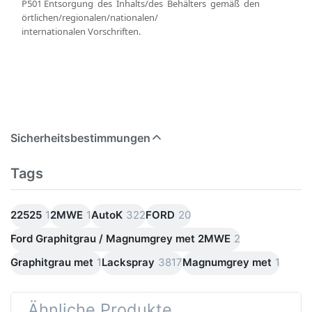
P501 Entsorgung des Inhalts/des Behälters gemäß den
örtlichen/regionalen/nationalen/
internationalen Vorschriften.
Sicherheitsbestimmungen
Tags
22525
1
2MWE
1
AutoK
322
FORD
20
Ford Graphitgrau / Magnumgrey met 2MWE
2
Graphitgrau met
1
Lackspray
3817
Magnumgrey met
1
Ähnliche Produkte