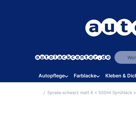
Geben Sie
Autopflege
Farblacke
Kleben & Dic
Startseite
Spraila schwarz matt 6 x 500ml Sprühlack 