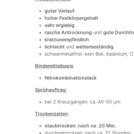
guter Verlauf
hoher Festkörpergehalt
sehr ergiebig
rasche Antrocknung
und
gute Durcht
kratzunempfindlich
lichtecht
und
wetterbeständig
schwermetallfrei: kein Blei, Kadmium, 
Bindemittelbasis
:
Nitrokombinationslack
Sprühauftrag:
bei 2 Kreuzgängen: ca. 40-50 µm
Trockenzeiten
:
staubtrocken: nach ca. 20 Min.
durchgetrocknet: nach ca. 12 Stunden