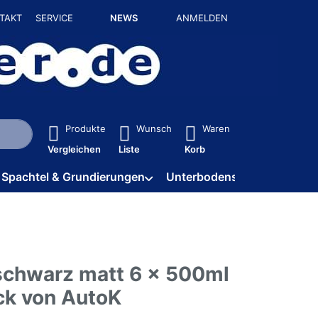
TAKT
SERVICE
NEWS
ANMELDEN
isch erste Ergebnisse. Drücken Sie die Eingabetaste, um alle 
Produkte
Wunsch
Waren
Vergleichen
Liste
Korb
Spachtel & Grundierungen
Unterbodenschutz / HV
 schwarz matt 6 x 500ml
ck von AutoK