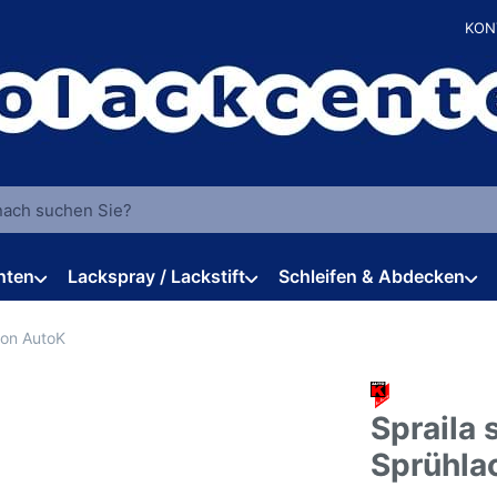
KON
 einen Suchbegriff ein. Während Sie tippen, erscheinen automat
hten
Lackspray / Lackstift
Schleifen & Abdecken
von AutoK
Spraila
Sprühla