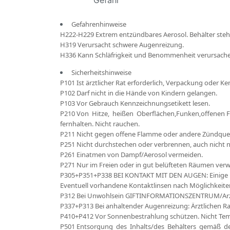
Gefahr
Gefahrenhinweise
H222-H229 Extrem entzündbares Aerosol. Behälter steh
H319 Verursacht schwere Augenreizung.
H336 Kann Schläfrigkeit und Benommenheit verursach
Sicherheitshinweise
P101 Ist ärztlicher Rat erforderlich, Verpackung oder K
P102 Darf nicht in die Hände von Kindern gelangen.
P103 Vor Gebrauch Kennzeichnungsetikett lesen.
P210 Von Hitze, heißen Oberflächen,Funken,offenen
fernhalten. Nicht rauchen.
P211 Nicht gegen offene Flamme oder andere Zündquel
P251 Nicht durchstechen oder verbrennen, auch nicht 
P261 Einatmen von Dampf/Aerosol vermeiden.
P271 Nur im Freien oder in gut belüfteten Räumen ver
P305+P351+P338 BEI KONTAKT MIT DEN AUGEN: Einige M
Eventuell vorhandene Kontaktlinsen nach Möglichkeiten
P312 Bei Unwohlsein GIFTINFORMATIONSZENTRUM/Arzt
P337+P313 Bei anhaltender Augenreizung: Ärztlichen Rat
P410+P412 Vor Sonnenbestrahlung schützen. Nicht Tem
P501 Entsorgung des Inhalts/des Behälters gemäß den