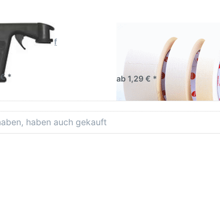
YMAX
AVO Abklebeband
yMax Handgriff
Abklebeband hell bis 80C°
 € *
ab 1,29 € *
 haben, haben auch gekauft