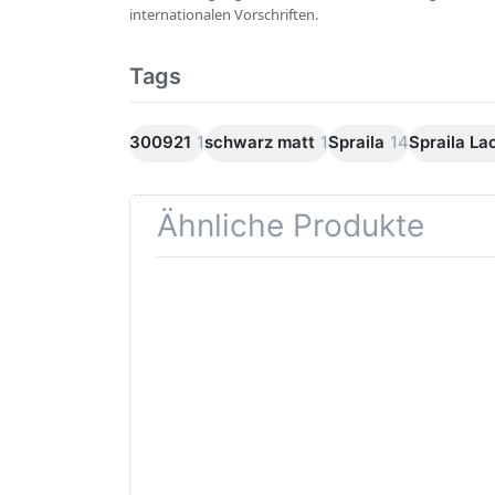
internationalen Vorschriften.
Tags
300921
1
schwarz matt
1
Spraila
14
Spraila La
Ähnliche Produkte
Drücken Sie
Drü
ENTER für
S
mehr
EN
Optionen zu
für 
Spraila
Opti
Grundierung
z
grau
Spra
Sprühlack 6
Hand
x 500ml
von AutoK