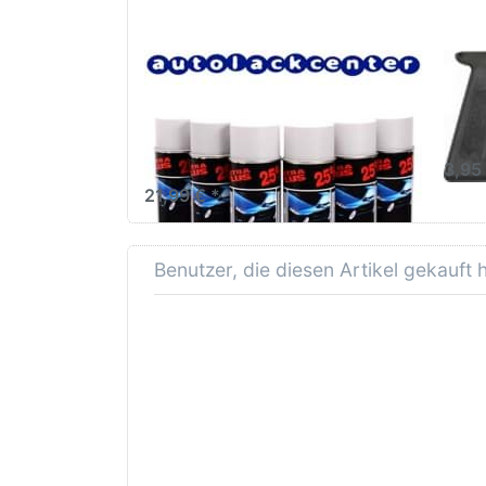
Spraila Grundierung grau
SPRA
Spra
Sprühlack 6 x 500ml von
AutoK
Spraila Lackspray ist ideal zur Teile-
Lackierung am Auto
3,95
21,99 € *
Benutzer, die diesen Artikel gekauft