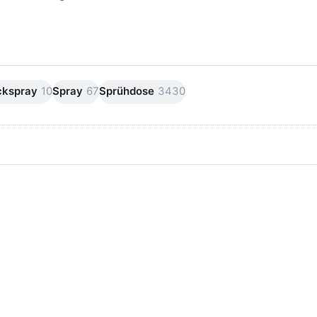
ckspray
10
Spray
67
Sprühdose
3430
cken
Drücken Sie
ie
ENTER für
TER
mehr
mehr
Optionen zu
onen
AVO
u
Abklebeband
yMax
Abklebeband
griff
hell bis
80C°/1h