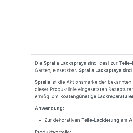
Die
Spraila Lacksprays
sind ideal zur
Teile
Garten, einsetzbar.
Spraila Lacksprays
sin
Spraila
ist die Aktionsmarke der bekannte
dieser Produktlinie eingesetzten Rezepture
ermöglicht
kostengünstige Lackreparature
Anwendung
:
Zur dekorativen
Teile-Lackierung
am
A
Produktvorteile
: