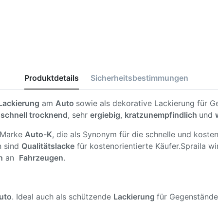
Produktdetails
Sicherheitsbestimmungen
-Lackierung
am
Auto
sowie als dekorative Lackierung für G
d
schnell trocknend
, sehr
ergiebig
,
kratzunempfindlich
und
n Marke
Auto-K
, die als Synonym für die schnelle und kost
n sind
Qualitätslacke
für kostenorientierte Käufer.Spraila w
n
an
Fahrzeugen
.
uto
. Ideal auch als schützende
Lackierung
für Gegenstände 