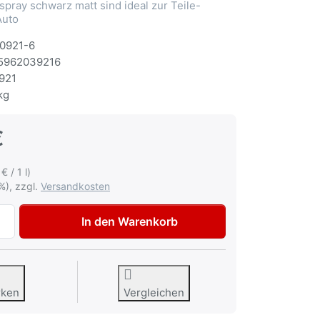
spray schwarz matt sind ideal zur Teile-
Auto
0921-6
5962039216
921
kg
€
€ / 1 l)
%), zzgl.
Versandkosten
Spraila schwarz matt 6 x 500ml Sprühlack von AutoK zu 21,
In den Warenkorb
rken
Vergleichen