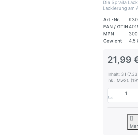
Die Spraila Lack
Lackierung am 
Art.-Nr.
K30
EAN / GTIN
401
MPN
300
Gewicht
4,5 
21,99 
Inhalt: 3 l (7,33 
inkl. MwSt. (19
Set
Me