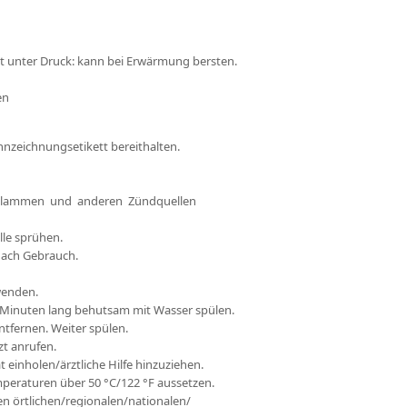
t unter Druck: kann bei Erwärmung bersten.
en
ennzeichnungsetikett bereithalten.
 Flammen und anderen Zündquellen
le sprühen.
nach Gebrauch.
wenden.
inuten lang behutsam mit Wasser spülen.
tfernen. Weiter spülen.
 anrufen.
 einholen/ärztliche Hilfe hinzuziehen.
peraturen über 50 °C/122 °F aussetzen.
 örtlichen/regionalen/nationalen/