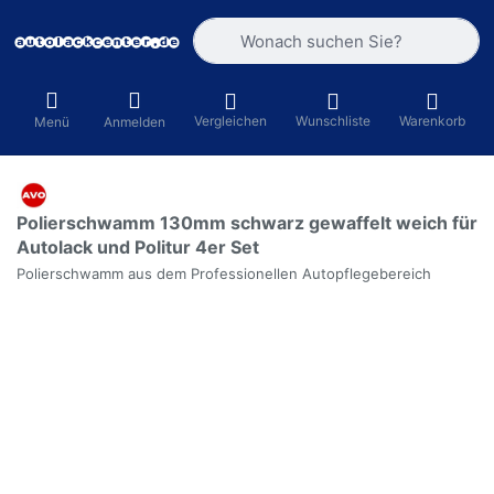
Geben Sie einen Suchbegriff ein. Währ
Vergleichen
Wunschliste
Warenkorb
Menü
Anmelden
Polierschwamm 130mm schwarz gewaffelt weich für
Autolack und Politur 4er Set
Polierschwamm aus dem Professionellen Autopflegebereich