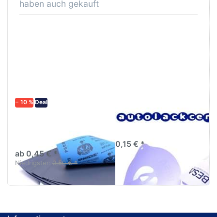
haben auch gekauft
− 10 %
Deal
Schleifpapier
Lacksieb 125µm
wasserfest in
Einweg Qualitätssieb
diversen Körnungen
0,15 € *
ab 0,45 € *
Niedrigster:
0,50 € *