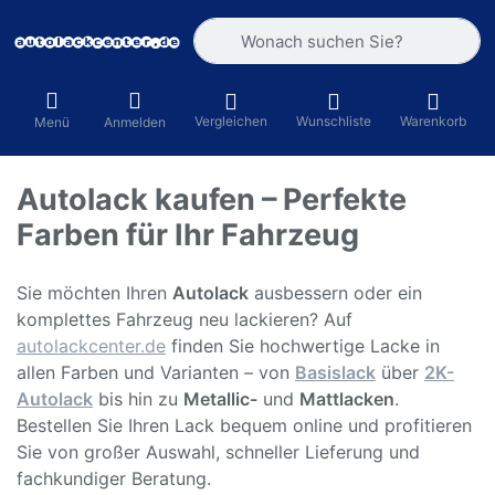
Geben Sie einen Suchbegriff ein. Währ
Vergleichen
Wunschliste
Warenkorb
Menü
Anmelden
Autolack kaufen – Perfekte
Farben für Ihr Fahrzeug
Sie möchten Ihren
Autolack
ausbessern oder ein
komplettes Fahrzeug neu lackieren? Auf
autolackcenter.de
finden Sie hochwertige Lacke in
allen Farben und Varianten – von
Basislack
über
2K-
Autolack
bis hin zu
Metallic-
und
Mattlacken
.
Bestellen Sie Ihren Lack bequem online und profitieren
Sie von großer Auswahl, schneller Lieferung und
fachkundiger Beratung.